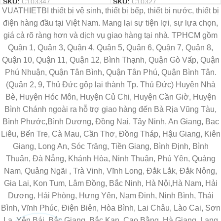
SKU:
C103347
SKU:
C10327
VUATHIETBI thiết bị vệ sinh, thiết bị bếp, thiết bị nước, thiết bị
điện hàng đầu tại Việt Nam. Mang lại sự tiện lợi, sự lựa chọn,
giá cả rõ ràng hơn và dịch vụ giao hàng tại nhà. TPHCM gồm
Quận 1, Quận 3, Quận 4, Quận 5, Quận 6, Quận 7, Quận 8,
Quận 10, Quận 11, Quận 12, Bình Thạnh, Quận Gò Vấp, Quận
Phú Nhuận, Quận Tân Bình, Quận Tân Phú, Quận Bình Tân.
(Quận 2, 9, Thủ Đức gộp lại thành Tp. Thủ Đức) Huyện Nhà
Bè, Huyện Hóc Môn, Huyện Củ Chi, Huyện Cần Giờ, Huyện
Bình Chánh ngoài ra hỗ trợ giao hàng đến Bà Rịa Vũng Tàu,
Bình Phước,Bình Dương, Đồng Nai, Tây Ninh, An Giang, Bạc
Liêu, Bến Tre, Cà Mau, Cần Thơ, Đồng Tháp, Hậu Giang, Kiên
Giang, Long An, Sóc Trăng, Tiền Giang, Bình Định, Bình
Thuận, Đà Nẵng, Khánh Hòa, Ninh Thuận, Phú Yên, Quảng
Nam, Quảng Ngãi , Trà Vinh, Vĩnh Long, Đắk Lắk, Đắk Nông,
Gia Lai, Kon Tum, Lâm Đồng, Bắc Ninh, Hà Nội,Hà Nam, Hải
Dương, Hải Phòng, Hưng Yên, Nam Định, Ninh Bình, Thái
Bình, Vĩnh Phúc, Điện Biên, Hòa Bình, Lai Châu, Lào Cai, Sơn
La, Yên Bái, Bắc Giang, Bắc Kạn, Cao Bằng, Hà Giang, Lạng