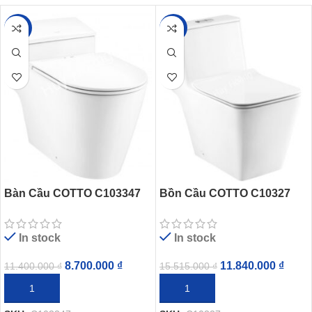
-24%
-24%
Bàn Cầu COTTO C103347
Bồn Cầu COTTO C10327
Simply Connect Xả Gạt
Một Khối Quado Xả Nhấn
In stock
In stock
8.700.000
₫
11.840.000
₫
11.400.000
₫
15.515.000
₫
THÊM VÀO GIỎ HÀNG
THÊM VÀO GIỎ HÀNG