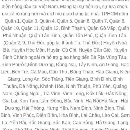
điện hàng đầu tại Việt Nam. Mang lại sự tiện lợi, sự lựa chọn,
giá cả rõ ràng hơn và dịch vụ giao hàng tại nhà. TPHCM gồm
Quận 1, Quận 3, Quận 4, Quận 5, Quận 6, Quận 7, Quận 8,
Quận 10, Quận 11, Quận 12, Bình Thạnh, Quận Gò Vấp, Quận
Phú Nhuận, Quận Tân Bình, Quận Tân Phú, Quận Bình Tân.
(Quận 2, 9, Thủ Đức gộp lại thành Tp. Thủ Đức) Huyện Nhà
Bè, Huyện Hóc Môn, Huyện Củ Chi, Huyện Cần Giờ, Huyện
Bình Chánh ngoài ra hỗ trợ giao hàng đến Bà Rịa Vũng Tàu,
Bình Phước,Bình Dương, Đồng Nai, Tây Ninh, An Giang, Bạc
Liêu, Bến Tre, Cà Mau, Cần Thơ, Đồng Tháp, Hậu Giang, Kiên
Giang, Long An, Sóc Trăng, Tiền Giang, Bình Định, Bình
Thuận, Đà Nẵng, Khánh Hòa, Ninh Thuận, Phú Yên, Quảng
Nam, Quảng Ngãi , Trà Vinh, Vĩnh Long, Đắk Lắk, Đắk Nông,
Gia Lai, Kon Tum, Lâm Đồng, Bắc Ninh, Hà Nội,Hà Nam, Hải
Dương, Hải Phòng, Hưng Yên, Nam Định, Ninh Bình, Thái
Bình, Vĩnh Phúc, Điện Biên, Hòa Bình, Lai Châu, Lào Cai, Sơn
La, Yên Bái, Bắc Giang, Bắc Kạn, Cao Bằng, Hà Giang, Lạng
Sơn, Phú Thọ, Quảng Ninh, Thái Nguyên, Tuyên Quang, Hà