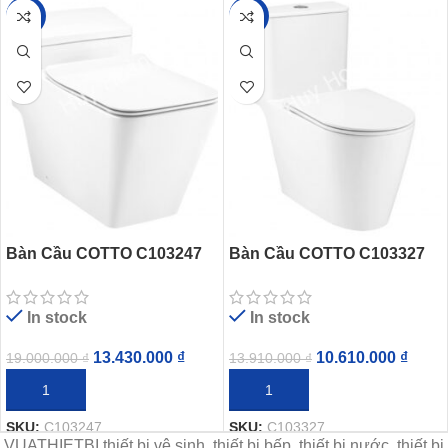
-29%
-24%
Bàn Cầu COTTO C103247
Bàn Cầu COTTO C103327
Simply Modish Xả Gạt
Simply Connect Xả Nhấn
In stock
In stock
13.430.000
₫
10.610.000
₫
19.000.000
₫
13.910.000
₫
THÊM VÀO GIỎ HÀNG
THÊM VÀO GIỎ HÀNG
SKU:
C103247
SKU:
C103327
VUATHIETBI thiết bị vệ sinh, thiết bị bếp, thiết bị nước, thiết bị