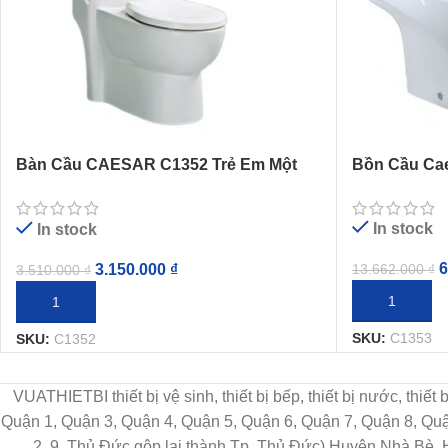
Bàn Cầu CAESAR C1352 Trẻ Em Một
Bồn Cầu Cae
Khối
In stock
In stock
6
3.150.000
₫
13.662.000
₫
3.510.000
₫
THÊM VÀO G
THÊM VÀO GIỎ HÀNG
SKU:
C1353
SKU:
C1352
VUATHIETBI thiết bị vệ sinh, thiết bị bếp, thiết bị nước, thiế
Quận 1, Quận 3, Quận 4, Quận 5, Quận 6, Quận 7, Quận 8, Q
2, 9, Thủ Đức gộp lại thành Tp. Thủ Đức) Huyện Nhà Bè,