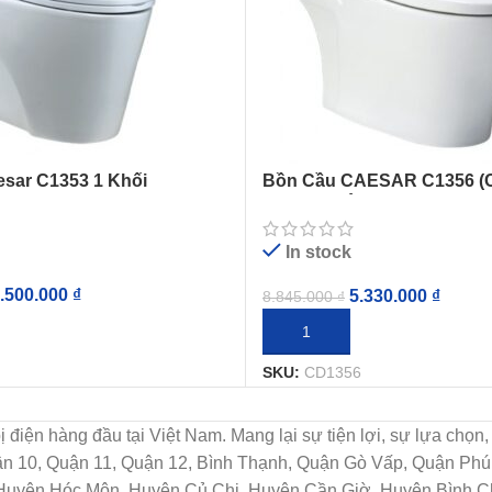
sar C1353 1 Khối
Bồn Cầu CAESAR C1356 (C
Khối Nắp Êm
In stock
.500.000
₫
5.330.000
₫
8.845.000
₫
IỎ HÀNG
THÊM VÀO GIỎ HÀNG
SKU:
CD1356
t bị điện hàng đầu tại Việt Nam. Mang lại sự tiện lợi, sự lựa c
uận 10, Quận 11, Quận 12, Bình Thạnh, Quận Gò Vấp, Quận Ph
 Huyện Hóc Môn, Huyện Củ Chi, Huyện Cần Giờ, Huyện Bình Ch