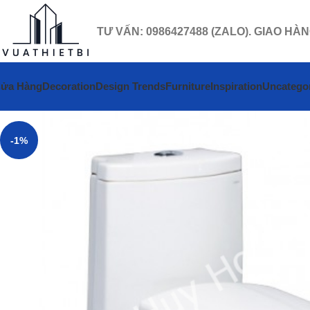
TƯ VẤN: 0986427488 (ZALO). GIAO HÀ
ửa Hàng
Decoration
Design Trends
Furniture
Inspiration
Uncatego
-1%