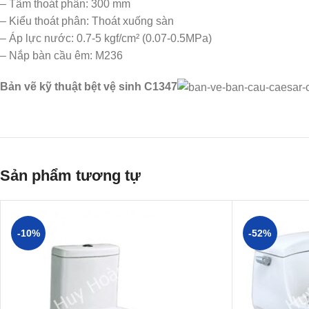
– Tâm thoát phân: 300 mm
– Kiểu thoát phân: Thoát xuống sàn
– Áp lực nước: 0.7-5 kgf/cm² (0.07-0.5MPa)
– Nắp bàn cầu êm: M236
Bản vẽ kỹ thuật bệt vệ sinh C1347
Sản phẩm tương tự
-10%
-52%