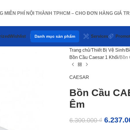
NG MIỄN PHÍ NỘI THÀNH TPHCM – CHO ĐƠN HÀNG GIÁ TR
rized
Wishlist
Services
Promot
Danh mục sản phẩm
Trang chủ
Thiết Bị Vệ Sinh
B
Bồn Cầu Caesar 1 Khối
Bồn 
CAESAR
Bồn Cầu CA
Êm
6.237.
6.300.000
₫