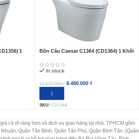
D1356) 1
Bồn Cầu Caesar C1364 (CD1364) 1 Khối
In stock
8.480.000
₫
10.573.000
₫
THÊM VÀO GIỎ HÀNG
SKU:
CD1364
họn, giá cả rõ ràng hơn và dịch vụ giao hàng tại nhà. TPHCM gồm
ú Nhuận, Quận Tân Bình, Quận Tân Phú, Quận Bình Tân. (Quận
ánh ngoài ra hỗ trợ giao hàng đến Bà Rịa Vũng Tàu, Bình