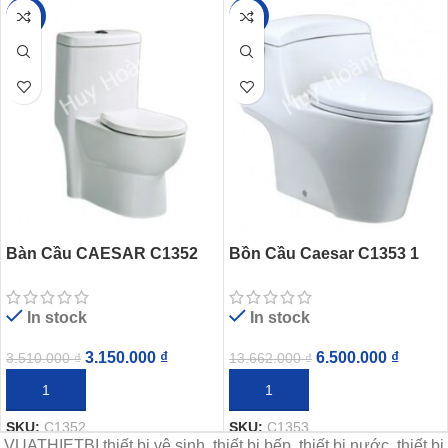
-10%
-52%
Bàn Cầu CAESAR C1352
Bồn Cầu Caesar C1353 1
Trẻ Em Một Khối
Khối
In stock
In stock
3.150.000
₫
6.500.000
₫
3.510.000
₫
13.662.000
₫
THÊM VÀO GIỎ HÀNG
THÊM VÀO GIỎ HÀNG
SKU:
C1352
SKU:
C1353
VUATHIETBI thiết bị vệ sinh, thiết bị bếp, thiết bị nước, thiết bị