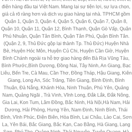
điện hàng đầu tại Việt Nam. Mang lại sự tiện lợi, sự lựa chọn,
giá cả rõ ràng hơn và dịch vụ giao hàng tại nhà. TPHCM gồm
Quận 1, Quận 3, Quận 4, Quận 5, Quận 6, Quận 7, Quận 8,
Quận 10, Quận 11, Quận 12, Bình Thạnh, Quận Gò Vấp, Quận
Phú Nhuận, Quận Tân Bình, Quận Tân Phú, Quận Bình Tân.
(Quận 2, 9, Thủ Đức gộp lại thành Tp. Thủ Đức) Huyện Nhà
Bè, Huyện Hóc Môn, Huyện Củ Chi, Huyện Cần Giờ, Huyện
Bình Chánh ngoài ra hỗ trợ giao hàng đến Bà Rịa Vũng Tàu,
Bình Phước,Bình Dương, Đồng Nai, Tây Ninh, An Giang, Bạc
Liêu, Bến Tre, Cà Mau, Cần Thơ, Đồng Tháp, Hậu Giang, Kiên
Giang, Long An, Sóc Trăng, Tiền Giang, Bình Định, Bình
Thuận, Đà Nẵng, Khánh Hòa, Ninh Thuận, Phú Yên, Quảng
Nam, Quảng Ngãi , Trà Vinh, Vĩnh Long, Đắk Lắk, Đắk Nông,
Gia Lai, Kon Tum, Lâm Đồng, Bắc Ninh, Hà Nội,Hà Nam, Hải
Dương, Hải Phòng, Hưng Yên, Nam Định, Ninh Bình, Thái
Bình, Vĩnh Phúc, Điện Biên, Hòa Bình, Lai Châu, Lào Cai, Sơn
La, Yên Bái, Bắc Giang, Bắc Kạn, Cao Bằng, Hà Giang, Lạng
Sơn, Phú Thọ, Quảng Ninh, Thái Nguyên, Tuyên Quang, Hà