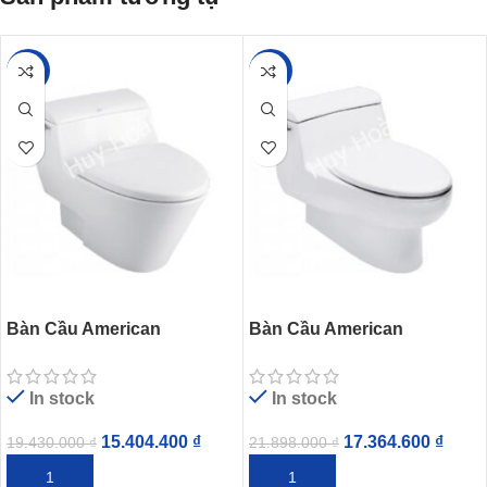
-21%
-21%
Bàn Cầu American
Bàn Cầu American
Standard 2040-WT Dòng
Standard 2050-WT Dòng
IDS Dynamic
IDS Natural
In stock
In stock
15.404.400
₫
17.364.600
₫
19.430.000
₫
21.898.000
₫
THÊM VÀO GIỎ HÀNG
THÊM VÀO GIỎ HÀNG