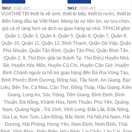
SKU:
2040-WT
SKU:
2050-WT
VUATHIETBI thiết bị vệ sinh, thiết bị bếp, thiết bị nước, thiết bị
điện hàng đầu tại Việt Nam. Mang lại sự tiện lợi, sự lựa chọn,
giá cả rõ ràng hơn và dịch vụ giao hàng tại nhà. TPHCM gồm
Quận 1, Quận 3, Quận 4, Quận 5, Quận 6, Quận 7, Quận 8,
Quận 10, Quận 11, Quận 12, Bình Thạnh, Quận Gò Vấp, Quận
Phú Nhuận, Quận Tân Bình, Quận Tân Phú, Quận Bình Tân.
(Quận 2, 9, Thủ Đức gộp lại thành Tp. Thủ Đức) Huyện Nhà
Bè, Huyện Hóc Môn, Huyện Củ Chi, Huyện Cần Giờ, Huyện
Bình Chánh ngoài ra hỗ trợ giao hàng đến Bà Rịa Vũng Tàu,
Bình Phước,Bình Dương, Đồng Nai, Tây Ninh, An Giang, Bạc
Liêu, Bến Tre, Cà Mau, Cần Thơ, Đồng Tháp, Hậu Giang, Kiên
Giang, Long An, Sóc Trăng, Tiền Giang, Bình Định, Bình
Thuận, Đà Nẵng, Khánh Hòa, Ninh Thuận, Phú Yên, Quảng
Nam, Quảng Ngãi , Trà Vinh, Vĩnh Long, Đắk Lắk, Đắk Nông,
Gia Lai, Kon Tum, Lâm Đồng, Bắc Ninh, Hà Nội,Hà Nam, Hải
Dương, Hải Phòng, Hưng Yên, Nam Định, Ninh Bình, Thái
Bình, Vĩnh Phúc, Điện Biên, Hòa Bình, Lai Châu, Lào Cai, Sơn