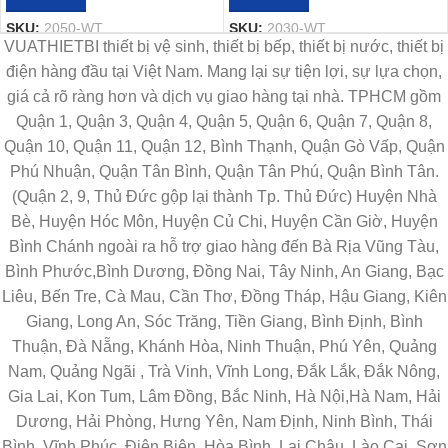
SKU:
2050-WT
SKU:
2030-WT
VUATHIETBI thiết bị vệ sinh, thiết bị bếp, thiết bị nước, thiết bị
điện hàng đầu tại Việt Nam. Mang lại sự tiện lợi, sự lựa chọn,
giá cả rõ ràng hơn và dịch vụ giao hàng tại nhà. TPHCM gồm
Quận 1, Quận 3, Quận 4, Quận 5, Quận 6, Quận 7, Quận 8,
Quận 10, Quận 11, Quận 12, Bình Thạnh, Quận Gò Vấp, Quận
Phú Nhuận, Quận Tân Bình, Quận Tân Phú, Quận Bình Tân.
(Quận 2, 9, Thủ Đức gộp lại thành Tp. Thủ Đức) Huyện Nhà
Bè, Huyện Hóc Môn, Huyện Củ Chi, Huyện Cần Giờ, Huyện
Bình Chánh ngoài ra hỗ trợ giao hàng đến Bà Rịa Vũng Tàu,
Bình Phước,Bình Dương, Đồng Nai, Tây Ninh, An Giang, Bạc
Liêu, Bến Tre, Cà Mau, Cần Thơ, Đồng Tháp, Hậu Giang, Kiên
Giang, Long An, Sóc Trăng, Tiền Giang, Bình Định, Bình
Thuận, Đà Nẵng, Khánh Hòa, Ninh Thuận, Phú Yên, Quảng
Nam, Quảng Ngãi , Trà Vinh, Vĩnh Long, Đắk Lắk, Đắk Nông,
Gia Lai, Kon Tum, Lâm Đồng, Bắc Ninh, Hà Nội,Hà Nam, Hải
Dương, Hải Phòng, Hưng Yên, Nam Định, Ninh Bình, Thái
Bình, Vĩnh Phúc, Điện Biên, Hòa Bình, Lai Châu, Lào Cai, Sơn