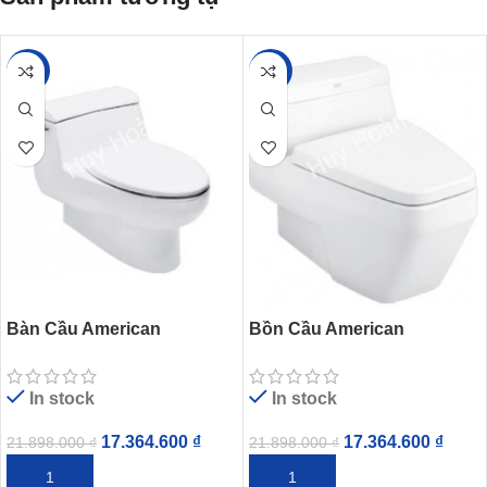
-21%
-21%
Bàn Cầu American
Bồn Cầu American
Standard 2050-WT Dòng
Standard 2030-WT Một Khối
IDS Natural
Dòng IDS Clear
In stock
In stock
17.364.600
₫
17.364.600
₫
21.898.000
₫
21.898.000
₫
THÊM VÀO GIỎ HÀNG
THÊM VÀO GIỎ HÀNG