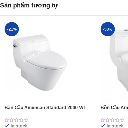
Sản phẩm tương tự
-21%
-53%
Bàn Cầu American Standard 2040-WT
Bồn Cầu Ame
Dòng IDS Dynamic
(VF2010) 1 K
In stock
In stock