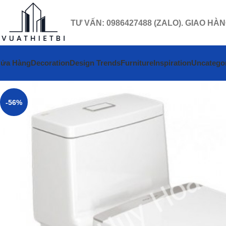
TƯ VẤN: 0986427488 (ZALO). GIAO HÀ
ửa Hàng
Decoration
Design Trends
Furniture
Inspiration
Uncatego
-56%