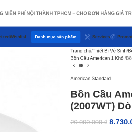
NG MIỄN PHÍ NỘI THÀNH TPHCM – CHO ĐƠN HÀNG GIÁ TR
rized
Wishlist
Services
Promot
Danh mục sản phẩm
Trang chủ
Thiết Bị Vệ Sinh
B
Bồn Cầu American 1 Khối
Bồ
American Standard
Bồn Cầu Ame
(2007WT) Dò
8.730
20.000.000
₫