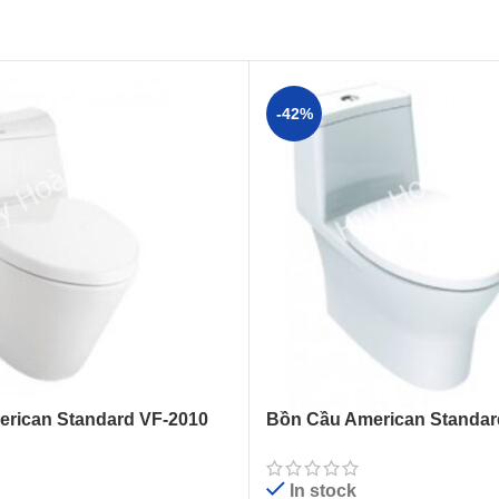
-42%
rican Standard VF-2010
Bồn Cầu American Standar
hối
(VF2530) Flexio 1 Khối
In stock