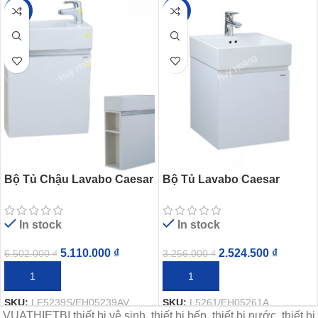
-21%
-22%
Bộ Tủ Chậu Lavabo Caesar
Bộ Tủ Lavabo Caesar
LF5239S/EH05239AV
L5261/EH05261A
In stock
In stock
5.110.000
₫
2.524.500
₫
6.502.000
₫
3.256.000
₫
THÊM VÀO GIỎ HÀNG
THÊM VÀO GIỎ HÀNG
SKU:
LF5239S/EH05239AV
SKU:
L5261/EH05261A
VUATHIETBI thiết bị vệ sinh, thiết bị bếp, thiết bị nước, thiết bị