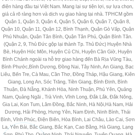
điện hàng đầu tại Việt Nam. Mang lại sự tiện lợi, sự lựa chọn,
giá cả rõ ràng hơn và dịch vụ giao hàng tại nhà. TPHCM gồm
Quận 1, Quận 3, Quận 4, Quận 5, Quận 6, Quận 7, Quận 8,
Quận 10, Quận 11, Quận 12, Bình Thạnh, Quận Gò Vấp, Quận
Phú Nhuận, Quận Tân Bình, Quận Tân Phú, Quận Bình Tân.
(Quận 2, 9, Thủ Đức gộp lại thành Tp. Thủ Đức) Huyện Nhà
Bè, Huyện Hóc Môn, Huyện Củ Chi, Huyện Cần Giờ, Huyện
Bình Chánh ngoài ra hỗ trợ giao hàng đến Bà Rịa Vũng Tàu,
Bình Phước,Bình Dương, Đồng Nai, Tây Ninh, An Giang, Bạc
Liêu, Bến Tre, Cà Mau, Cần Thơ, Đồng Tháp, Hậu Giang, Kiên
Giang, Long An, Sóc Trăng, Tiền Giang, Bình Định, Bình
Thuận, Đà Nẵng, Khánh Hòa, Ninh Thuận, Phú Yên, Quảng
Nam, Quảng Ngãi , Trà Vinh, Vĩnh Long, Đắk Lắk, Đắk Nông,
Gia Lai, Kon Tum, Lâm Đồng, Bắc Ninh, Hà Nội,Hà Nam, Hải
Dương, Hải Phòng, Hưng Yên, Nam Định, Ninh Bình, Thái
Bình, Vĩnh Phúc, Điện Biên, Hòa Bình, Lai Châu, Lào Cai, Sơn
La, Yên Bái, Bắc Giang, Bắc Kạn, Cao Bằng, Hà Giang, Lạng
Sơn, Phú Thọ, Quảng Ninh, Thái Nguyên, Tuyên Quang, Hà