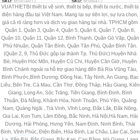
SKU:
MS914RT2
SKU:
MS864T2
VUATHIETBI thiết bị vệ sinh, thiết bị bếp, thiết bị nước, thiết bị
điện hàng đầu tại Việt Nam. Mang lại sự tiện lợi, sự lựa chọn,
giá cả rõ ràng hơn và dịch vụ giao hàng tại nhà. TPHCM gồm
Quận 1, Quận 3, Quận 4, Quận 5, Quận 6, Quận 7, Quận 8,
Quận 10, Quận 11, Quận 12, Bình Thạnh, Quận Gò Vấp, Quận
Phú Nhuận, Quận Tân Bình, Quận Tân Phú, Quận Bình Tân.
(Quận 2, 9, Thủ Đức gộp lại thành Tp. Thủ Đức) Huyện Nhà
Bè, Huyện Hóc Môn, Huyện Củ Chi, Huyện Cần Giờ, Huyện
Bình Chánh ngoài ra hỗ trợ giao hàng đến Bà Rịa Vũng Tàu,
Bình Phước,Bình Dương, Đồng Nai, Tây Ninh, An Giang, Bạc
Liêu, Bến Tre, Cà Mau, Cần Thơ, Đồng Tháp, Hậu Giang, Kiên
Giang, Long An, Sóc Trăng, Tiền Giang, Bình Định, Bình
Thuận, Đà Nẵng, Khánh Hòa, Ninh Thuận, Phú Yên, Quảng
Nam, Quảng Ngãi , Trà Vinh, Vĩnh Long, Đắk Lắk, Đắk Nông,
Gia Lai, Kon Tum, Lâm Đồng, Bắc Ninh, Hà Nội,Hà Nam, Hải
Dương, Hải Phòng, Hưng Yên, Nam Định, Ninh Bình, Thái
Bình, Vĩnh Phúc, Điện Biên, Hòa Bình, Lai Châu, Lào Cai, Sơn
La, Yên Bái, Bắc Giang, Bắc Kạn, Cao Bằng, Hà Giang, Lạng