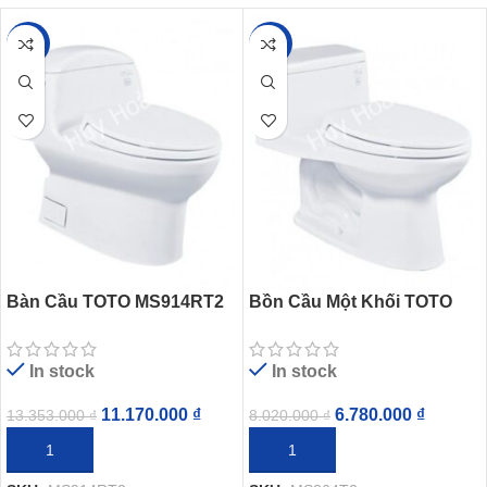
-16%
-15%
Bàn Cầu TOTO MS914RT2
Bồn Cầu Một Khối TOTO
(MS914T2) Một Khối Nắp
MS864T2 Nắp TC393VS
Êm TC393VS
In stock
In stock
11.170.000
₫
6.780.000
₫
13.353.000
₫
8.020.000
₫
THÊM VÀO GIỎ HÀNG
THÊM VÀO GIỎ HÀNG