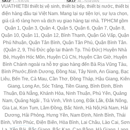
SKU:
C-306VA
SKU:
AC-504VAN
VUATHIETBI thiết bị vệ sinh, thiết bị bếp, thiết bị nước, thiết bị
điện hàng đầu tại Việt Nam. Mang lại sự tiện lợi, sự lựa chọn,
giá cả rõ ràng hơn và dịch vụ giao hàng tại nhà. TPHCM gồm
Quận 1, Quận 3, Quận 4, Quận 5, Quận 6, Quận 7, Quận 8,
Quận 10, Quận 11, Quận 12, Bình Thạnh, Quận Gò Vấp, Quận
Phú Nhuận, Quận Tân Bình, Quận Tân Phú, Quận Bình Tân.
(Quận 2, 9, Thủ Đức gộp lại thành Tp. Thủ Đức) Huyện Nhà
Bè, Huyện Hóc Môn, Huyện Củ Chi, Huyện Cần Giờ, Huyện
Bình Chánh ngoài ra hỗ trợ giao hàng đến Bà Rịa Vũng Tàu,
Bình Phước,Bình Dương, Đồng Nai, Tây Ninh, An Giang, Bạc
Liêu, Bến Tre, Cà Mau, Cần Thơ, Đồng Tháp, Hậu Giang, Kiên
Giang, Long An, Sóc Trăng, Tiền Giang, Bình Định, Bình
Thuận, Đà Nẵng, Khánh Hòa, Ninh Thuận, Phú Yên, Quảng
Nam, Quảng Ngãi , Trà Vinh, Vĩnh Long, Đắk Lắk, Đắk Nông,
Gia Lai, Kon Tum, Lâm Đồng, Bắc Ninh, Hà Nội,Hà Nam, Hải
Dương, Hải Phòng, Hưng Yên, Nam Định, Ninh Bình, Thái
Bình, Vĩnh Phúc, Điện Biên, Hòa Bình, Lai Châu, Lào Cai, Sơn
La, Yên Bái, Bắc Giang, Bắc Kạn, Cao Bằng, Hà Giang, Lạng