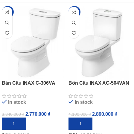
-17%
-30%
Bàn Cầu INAX C-306VA
Bồn Cầu INAX AC-504VAN
(C306VN) 2 Khối Nắp
(AC504VAN) 2 Khối Aqua
Thường
Ceramic
In stock
In stock
2.770.000
₫
2.890.000
₫
3.340.000
₫
4.100.000
₫
THÊM VÀO GIỎ HÀNG
THÊM VÀO GIỎ HÀNG