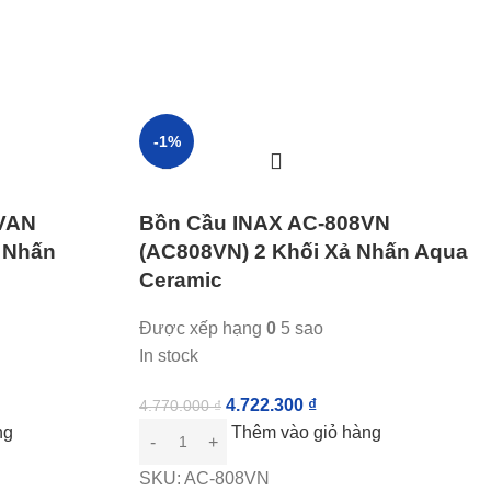
-1%
VAN
Bồn Cầu INAX AC-808VN
 Nhấn
(AC808VN) 2 Khối Xả Nhấn Aqua
Ceramic
Được xếp hạng
0
5 sao
In stock
4.722.300
₫
4.770.000
₫
ng
Thêm vào giỏ hàng
SKU:
AC-808VN