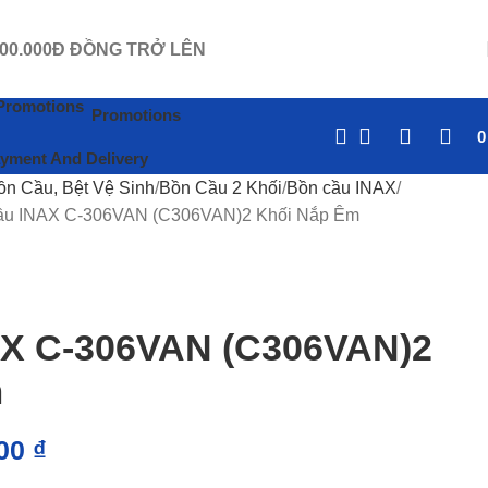
.500.000Đ ĐỒNG TRỞ LÊN
Promotions
yment And Delivery
ồn Cầu, Bệt Vệ Sinh
Bồn Cầu 2 Khối
Bồn cầu INAX
ầu INAX C-306VAN (C306VAN)2 Khối Nắp Êm
X C-306VAN (C306VAN)2
m
000
₫