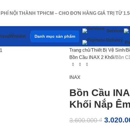
 PHÍ NỘI THÀNH TPHCM – CHO ĐƠN HÀNG GIÁ TRỊ TỪ 1
Services
rized
Wishlist
Danh mục sản phẩm
Pa
Trang chủ
Thiết Bị Vệ Sinh
B
Bồn Cầu INAX 2 Khối
Bồn C
INAX
Bồn Cầu INA
Khối Nắp Ê
3.020.
3.600.000
₫