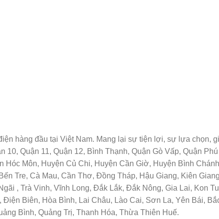
 bị điện hàng đầu tại Việt Nam. Mang lại sự tiện lợi, sự lựa chọ
uận 10, Quận 11, Quận 12, Bình Thạnh, Quận Gò Vấp, Quận Ph
ện Hóc Môn, Huyện Củ Chi, Huyện Cần Giờ, Huyện Bình Chánh 
Bến Tre, Cà Mau, Cần Thơ, Đồng Tháp, Hậu Giang, Kiên Giang,
ãi , Trà Vinh, Vĩnh Long, Đắk Lắk, Đắk Nông, Gia Lai, Kon 
 Điện Biên, Hòa Bình, Lai Châu, Lào Cai, Sơn La, Yên Bái, B
uảng Bình, Quảng Trị, Thanh Hóa, Thừa Thiên Huế.