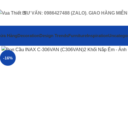
TƯ VẤN: 0986427488 (ZALO). GIAO HÀNG MIỄN
ửa Hàng
Decoration
Design Trends
Furniture
Inspiration
Uncatego
Click to enlarge
-16%