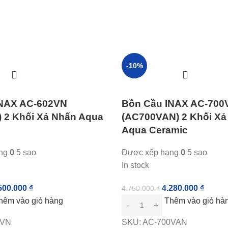
-10%
INAX AC-602VN
Bồn Cầu INAX AC-700
 2 Khối Xả Nhấn Aqua
(AC700VAN) 2 Khối Xả
Aqua Ceramic
ạng
0
5 sao
Được xếp hạng
0
5 sao
In stock
500.000
₫
4.280.000
₫
4.750.000
₫
hêm vào giỏ hàng
Thêm vào giỏ hà
2VN
SKU:
AC-700VAN