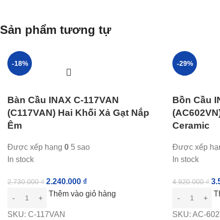
Sản phẩm tương tự
-18%
-29%
Bàn Cầu INAX C-117VAN
Bồn Cầu 
(C117VAN) Hai Khối Xả Gạt Nắp
(AC602VN)
Êm
Ceramic
Được xếp hạng
0
5 sao
Được xếp h
In stock
In stock
2.240.000
₫
3.
2.730.000
₫
4.920.000
₫
Thêm vào giỏ hàng
T
SKU:
C-117VAN
SKU:
AC-60