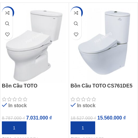
-20%
-16%
Bồn Cầu TOTO
Bồn Cầu TOTO CS761DE5
CS300DRE4 Hai Khối Nắp
Nắp Rửa Cơ
Cơ
In stock
In stock
7.031.000
₫
15.560.000
₫
8.787.000
₫
18.527.000
₫
THÊM VÀO GIỎ HÀNG
THÊM VÀO GIỎ HÀNG