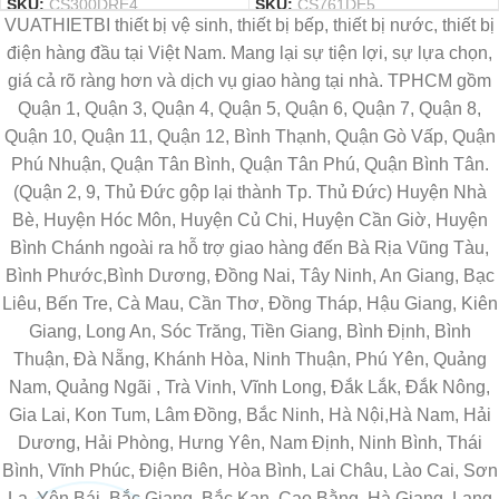
SKU:
CS300DRE4
SKU:
CS761DE5
VUATHIETBI thiết bị vệ sinh, thiết bị bếp, thiết bị nước, thiết bị
điện hàng đầu tại Việt Nam. Mang lại sự tiện lợi, sự lựa chọn,
giá cả rõ ràng hơn và dịch vụ giao hàng tại nhà. TPHCM gồm
Quận 1, Quận 3, Quận 4, Quận 5, Quận 6, Quận 7, Quận 8,
Quận 10, Quận 11, Quận 12, Bình Thạnh, Quận Gò Vấp, Quận
Phú Nhuận, Quận Tân Bình, Quận Tân Phú, Quận Bình Tân.
(Quận 2, 9, Thủ Đức gộp lại thành Tp. Thủ Đức) Huyện Nhà
Bè, Huyện Hóc Môn, Huyện Củ Chi, Huyện Cần Giờ, Huyện
Bình Chánh ngoài ra hỗ trợ giao hàng đến Bà Rịa Vũng Tàu,
Bình Phước,Bình Dương, Đồng Nai, Tây Ninh, An Giang, Bạc
Liêu, Bến Tre, Cà Mau, Cần Thơ, Đồng Tháp, Hậu Giang, Kiên
Giang, Long An, Sóc Trăng, Tiền Giang, Bình Định, Bình
Thuận, Đà Nẵng, Khánh Hòa, Ninh Thuận, Phú Yên, Quảng
Nam, Quảng Ngãi , Trà Vinh, Vĩnh Long, Đắk Lắk, Đắk Nông,
Gia Lai, Kon Tum, Lâm Đồng, Bắc Ninh, Hà Nội,Hà Nam, Hải
Dương, Hải Phòng, Hưng Yên, Nam Định, Ninh Bình, Thái
Bình, Vĩnh Phúc, Điện Biên, Hòa Bình, Lai Châu, Lào Cai, Sơn
La, Yên Bái, Bắc Giang, Bắc Kạn, Cao Bằng, Hà Giang, Lạng