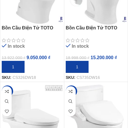
Bồn Cầu Điện Tử TOTO
Bồn Cầu Điện Tử TOTO
CS326DW18 Nắp Rửa
CS735DW16 Nắp Rửa
Washlet TCF23710AAA C2
Washlet TCF23410AAA C2
In stock
In stock
Simple
9.050.000
₫
15.200.000
₫
13.922.000
₫
18.998.000
₫
THÊM VÀO GIỎ HÀNG
THÊM VÀO GIỎ HÀNG
SKU:
CS326DW18
SKU:
CS735DW16
-20%
-35%