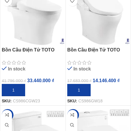
Bồn Cầu Điện Tử TOTO
Bồn Cầu Điện Tử TOTO
CS986CGW23 Nắp Rửa
CS986GW18 Nắp Rửa
Washlet TCF47360GAA S7
Washlet TCF23710AAA C2
In stock
In stock
Giấu Dây
Simple
33.440.000
₫
14.146.400
₫
41.796.000
₫
17.683.000
₫
THÊM VÀO GIỎ HÀNG
THÊM VÀO GIỎ HÀNG
SKU:
CS986CGW23
SKU:
CS986GW18
-34%
-34%