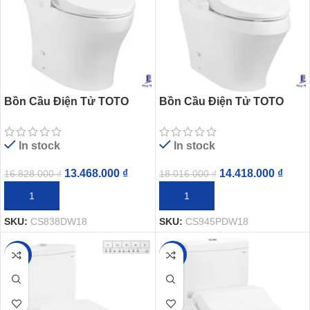
Bồn Cầu Điện Tử TOTO
Bồn Cầu Điện Tử TOTO
CS838DW18 Nắp Rửa
CS945PDW18 Nắp Rửa
Washlet TCF23710AAA C2
Washlet TCF23710AAA C2
In stock
In stock
Simple
Simple Thoát Ngang
13.468.000
₫
14.418.000
₫
16.828.000
₫
18.016.000
₫
THÊM VÀO GIỎ HÀNG
THÊM VÀO GIỎ HÀNG
SKU:
CS838DW18
SKU:
CS945PDW18
-20%
-20%