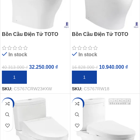
Bồn Cầu Điện Tử TOTO
Bồn Cầu Điện Tử TOTO
CS767CRW23#XW Nắp
CS767RW18 Nắp Rửa
Rửa Washlet
Washlet TCF23710AAA C2
In stock
In stock
TCF47360GAA S7 Giấu Dây
Simple
32.250.000
₫
10.940.000
₫
40.313.000
₫
16.828.000
₫
THÊM VÀO GIỎ HÀNG
THÊM VÀO GIỎ HÀNG
SKU:
CS767CRW23#XW
SKU:
CS767RW18
-20%
-20%