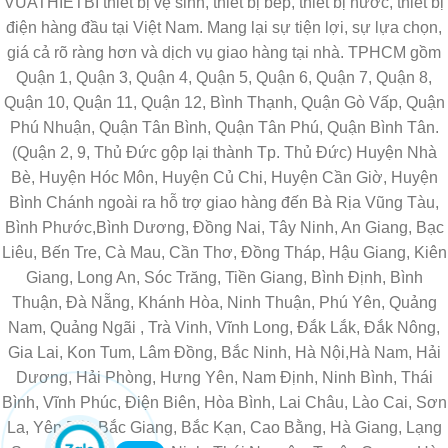
VUATHIETBI thiết bị vệ sinh, thiết bị bếp, thiết bị nước, thiết bị
điện hàng đầu tại Việt Nam. Mang lại sự tiện lợi, sự lựa chọn,
giá cả rõ ràng hơn và dịch vụ giao hàng tại nhà. TPHCM gồm
Quận 1, Quận 3, Quận 4, Quận 5, Quận 6, Quận 7, Quận 8,
Quận 10, Quận 11, Quận 12, Bình Thạnh, Quận Gò Vấp, Quận
Phú Nhuận, Quận Tân Bình, Quận Tân Phú, Quận Bình Tân.
(Quận 2, 9, Thủ Đức gộp lại thành Tp. Thủ Đức) Huyện Nhà
Bè, Huyện Hóc Môn, Huyện Củ Chi, Huyện Cần Giờ, Huyện
Bình Chánh ngoài ra hỗ trợ giao hàng đến Bà Rịa Vũng Tàu,
Bình Phước,Bình Dương, Đồng Nai, Tây Ninh, An Giang, Bạc
Liêu, Bến Tre, Cà Mau, Cần Thơ, Đồng Tháp, Hậu Giang, Kiên
Giang, Long An, Sóc Trăng, Tiền Giang, Bình Định, Bình
Thuận, Đà Nẵng, Khánh Hòa, Ninh Thuận, Phú Yên, Quảng
Nam, Quảng Ngãi , Trà Vinh, Vĩnh Long, Đắk Lắk, Đắk Nông,
Gia Lai, Kon Tum, Lâm Đồng, Bắc Ninh, Hà Nội,Hà Nam, Hải
Dương, Hải Phòng, Hưng Yên, Nam Định, Ninh Bình, Thái
Bình, Vĩnh Phúc, Điện Biên, Hòa Bình, Lai Châu, Lào Cai, Sơn
La, Yên Bái, Bắc Giang, Bắc Kạn, Cao Bằng, Hà Giang, Lạng