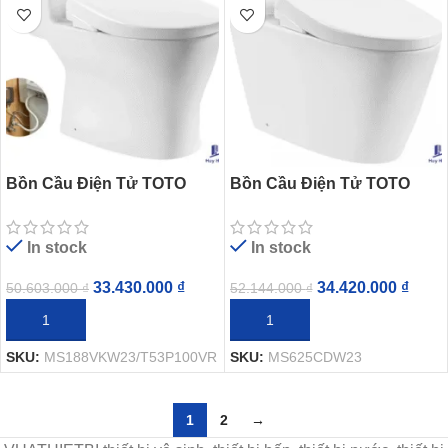
Bồn Cầu Điện Tử TOTO
Bồn Cầu Điện Tử TOTO
MS188VKW23/T53P100VR
MS625CDW23 Nắp Rửa
Nắp Washlet TCF47360GAA
Washlet TCF47360GAA S7
In stock
In stock
S7
Giấu Dây
33.430.000
₫
34.420.000
₫
50.603.000
₫
52.144.000
₫
THÊM VÀO GIỎ HÀNG
THÊM VÀO GIỎ HÀNG
SKU:
MS188VKW23/T53P100VR
SKU:
MS625CDW23
1
2
→