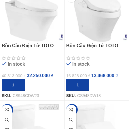
Bồn Cầu Điện Tử TOTO
Bồn Cầu Điện Tử TOTO
CS948CDW23 Washlet Giấu
CS948DW18 Nắp Rửa
Dây Nắp TCF47360GAA S7
Washlet TCF23710AAA C2
In stock
In stock
Simple
32.250.000
₫
13.468.000
₫
40.313.000
₫
16.828.000
₫
THÊM VÀO GIỎ HÀNG
THÊM VÀO GIỎ HÀNG
SKU:
CS948CDW23
SKU:
CS948DW18
-20%
-20%