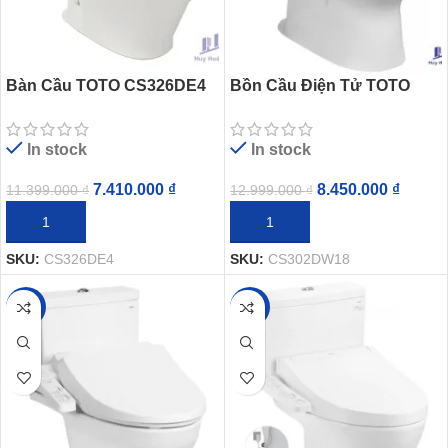
Bàn Cầu TOTO CS326DE4
Bồn Cầu Điện Tử TOTO
2 Khối Nắp Cơ TCW1211A
CS302DW18 Nắp Rửa
Washlet TCF23710AAA C
In stock
In stock
Simple
7.410.000
₫
8.450.000
₫
11.399.000
₫
12.999.000
₫
THÊM VÀO GIỎ HÀNG
THÊM VÀO GIỎ HÀNG
SKU:
CS326DE4
SKU:
CS302DW18
-35%
-20%