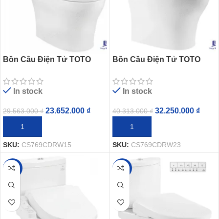
Bồn Cầu Điện Tử TOTO
Bồn Cầu Điện Tử TOTO
CS769CDRW15 Washlet
CS769CDRW23 Nắp Rửa
Washlet TCF47360GAA S7
In stock
In stock
Giấu Dây
23.652.000
₫
32.250.000
₫
29.563.000
₫
40.313.000
₫
THÊM VÀO GIỎ HÀNG
THÊM VÀO GIỎ HÀNG
SKU:
CS769CDRW15
SKU:
CS769CDRW23
-35%
-20%