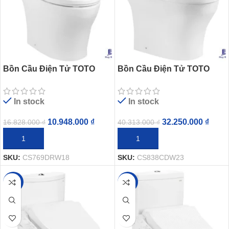
Bồn Cầu Điện Tử TOTO
Bồn Cầu Điện Tử TOTO
CS769DRW18 Nắp Rửa
CS838CDW23 Nắp Washlet
Washlet TCF23710AAA C2
TCF47360GAA Dòng S7
In stock
In stock
Simple
Giấu Dây
10.948.000
₫
32.250.000
₫
16.828.000
₫
40.313.000
₫
THÊM VÀO GIỎ HÀNG
THÊM VÀO GIỎ HÀNG
SKU:
CS769DRW18
SKU:
CS838CDW23
-20%
-20%