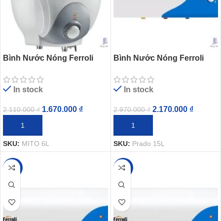
Bình Nước Nóng Ferroli
Bình Nước Nóng Ferroli
MITO 6L Gián Tiếp Gắn
Prado 15L Gián Tiếp 2500W
Chậu Bếp
In stock
In stock
1.670.000
₫
2.170.000
₫
2.110.000
₫
2.970.000
₫
THÊM VÀO GIỎ HÀNG
THÊM VÀO GIỎ HÀNG
SKU:
MITO 6L
SKU:
Prado 15L
-25%
-24%