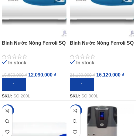
Bình Nước Nóng Ferroli SQ
Bình Nước Nóng Ferroli SQ
200L Gián Tiếp Đặt Sàn
300L Gián Tiếp Đặt Sàn
4000W
In stock
In stock
12.090.000
₫
16.120.000
₫
15.850.000
₫
21.130.000
₫
THÊM VÀO GIỎ HÀNG
THÊM VÀO GIỎ HÀNG
SKU:
SQ 200L
SKU:
SQ 300L
-18%
-26%