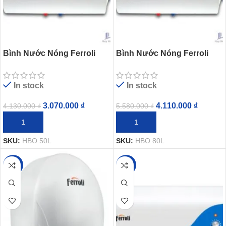
Bình Nước Nóng Ferroli
Bình Nước Nóng Ferroli
HBO 50L Gián Tiếp
HBO 80L Gián Tiếp
In stock
In stock
3.070.000
₫
4.110.000
₫
4.130.000
₫
5.580.000
₫
THÊM VÀO GIỎ HÀNG
THÊM VÀO GIỎ HÀNG
SKU:
HBO 50L
SKU:
HBO 80L
-21%
-27%