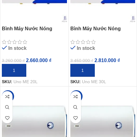
Bình Máy Nước Nóng
Bình Máy Nước Nóng
Ferroli Uno ME 20L Gián
Ferroli Uno ME 30L Gián
Tiếp 2500W
Tiếp 2500W
In stock
In stock
2.660.000
₫
2.810.000
₫
3.260.000
₫
3.450.000
₫
THÊM VÀO GIỎ HÀNG
THÊM VÀO GIỎ HÀNG
SKU:
Uno ME 20L
SKU:
Uno ME 30L
-26%
-26%