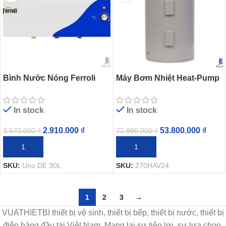
Bình Nước Nóng Ferroli
Máy Bơm Nhiệt Heat-Pump
Uno DE 30L Gián Tiếp
Atmos Air 270L + Lắp Đặt +
2500W
Vật Tư
In stock
In stock
2.910.000
₫
53.800.000
₫
3.570.000
₫
72.990.000
₫
THÊM VÀO GIỎ HÀNG
THÊM VÀO GIỎ HÀNG
SKU:
Uno DE 30L
SKU:
270HAV24
1
2
3
→
VUATHIETBI thiết bị vệ sinh, thiết bị bếp, thiết bị nước, thiết bị
điện hàng đầu tại Việt Nam. Mang lại sự tiện lợi, sự lựa chọn,