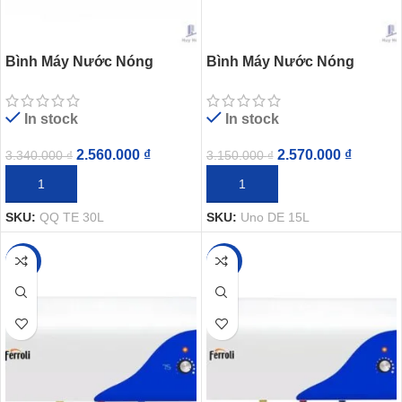
Bình Máy Nước Nóng
Bình Máy Nước Nóng
Ferroli QQ TE 30L Gián Tiếp
Ferroli Uno DE 15L Gián
2500W
Tiếp 2500W
In stock
In stock
2.560.000
₫
2.570.000
₫
3.340.000
₫
3.150.000
₫
THÊM VÀO GIỎ HÀNG
THÊM VÀO GIỎ HÀNG
SKU:
QQ TE 30L
SKU:
Uno DE 15L
-18%
-19%