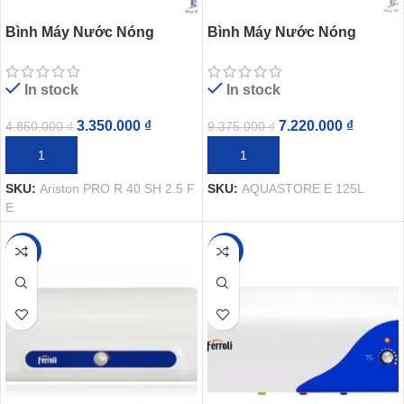
Bình Máy Nước Nóng
Bình Máy Nước Nóng
Ariston PRO R 40 SH 2.5 FE
Ferroli AQUASTORE E 125L
40 Lít Ngang Gián Tiếp
Gián Tiếp 2500W
In stock
In stock
2500W
3.350.000
₫
7.220.000
₫
4.850.000
₫
9.375.000
₫
THÊM VÀO GIỎ HÀNG
THÊM VÀO GIỎ HÀNG
SKU:
Ariston PRO R 40 SH 2.5 F
SKU:
AQUASTORE E 125L
E
-23%
-18%