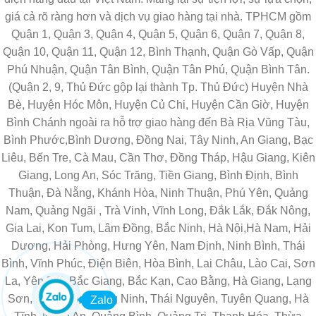
giá cả rõ ràng hơn và dịch vụ giao hàng tại nhà. TPHCM gồm
Quận 1, Quận 3, Quận 4, Quận 5, Quận 6, Quận 7, Quận 8,
Quận 10, Quận 11, Quận 12, Bình Thạnh, Quận Gò Vấp, Quận
Phú Nhuận, Quận Tân Bình, Quận Tân Phú, Quận Bình Tân.
(Quận 2, 9, Thủ Đức gộp lại thành Tp. Thủ Đức) Huyện Nhà
Bè, Huyện Hóc Môn, Huyện Củ Chi, Huyện Cần Giờ, Huyện
Bình Chánh ngoài ra hỗ trợ giao hàng đến Bà Rịa Vũng Tàu,
Bình Phước,Bình Dương, Đồng Nai, Tây Ninh, An Giang, Bạc
Liêu, Bến Tre, Cà Mau, Cần Thơ, Đồng Tháp, Hậu Giang, Kiên
Giang, Long An, Sóc Trăng, Tiền Giang, Bình Định, Bình
Thuận, Đà Nẵng, Khánh Hòa, Ninh Thuận, Phú Yên, Quảng
Nam, Quảng Ngãi , Trà Vinh, Vĩnh Long, Đắk Lắk, Đắk Nông,
Gia Lai, Kon Tum, Lâm Đồng, Bắc Ninh, Hà Nội,Hà Nam, Hải
Dương, Hải Phòng, Hưng Yên, Nam Định, Ninh Bình, Thái
Bình, Vĩnh Phúc, Điện Biên, Hòa Bình, Lai Châu, Lào Cai, Sơn
La, Yên Bái, Bắc Giang, Bắc Kạn, Cao Bằng, Hà Giang, Lạng
Sơn, Phú Thọ, Quảng Ninh, Thái Nguyên, Tuyên Quang, Hà
Zalo