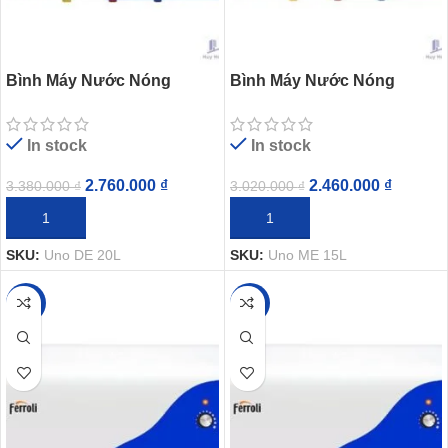
Bình Máy Nước Nóng
Bình Máy Nước Nóng
Ferroli Uno DE 20L Gián
Ferroli Uno ME 15L Gián
Tiếp 2500W
Tiếp 2500W
In stock
In stock
2.760.000
₫
2.460.000
₫
3.380.000
₫
3.020.000
₫
THÊM VÀO GIỎ HÀNG
THÊM VÀO GIỎ HÀNG
SKU:
Uno DE 20L
SKU:
Uno ME 15L
-18%
-19%