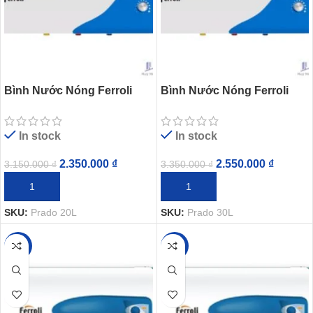
Bình Nước Nóng Ferroli
Bình Nước Nóng Ferroli
Prado 20L Gián Tiếp 2500W
Prado 30L Gián Tiếp 2500W
In stock
In stock
2.350.000
₫
2.550.000
₫
3.150.000
₫
3.350.000
₫
THÊM VÀO GIỎ HÀNG
THÊM VÀO GIỎ HÀNG
SKU:
Prado 20L
SKU:
Prado 30L
-24%
-24%