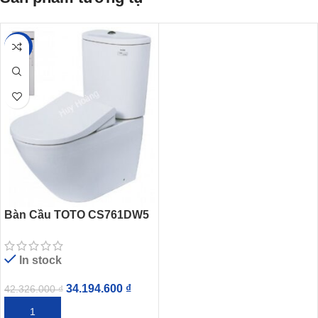
-19%
Bàn Cầu TOTO CS761DW5
Nắp Điện Tử Tự Động
In stock
34.194.600
₫
42.326.000
₫
THÊM VÀO GIỎ HÀNG