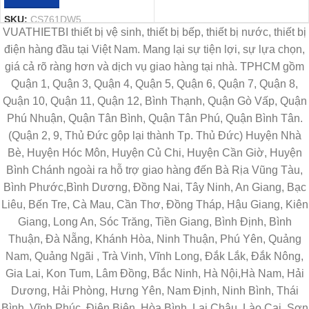
SKU:
CS761DW5
VUATHIETBI thiết bị vệ sinh, thiết bị bếp, thiết bị nước, thiết bị
điện hàng đầu tại Việt Nam. Mang lại sự tiện lợi, sự lựa chọn,
giá cả rõ ràng hơn và dịch vụ giao hàng tại nhà. TPHCM gồm
Quận 1, Quận 3, Quận 4, Quận 5, Quận 6, Quận 7, Quận 8,
Quận 10, Quận 11, Quận 12, Bình Thạnh, Quận Gò Vấp, Quận
Phú Nhuận, Quận Tân Bình, Quận Tân Phú, Quận Bình Tân.
(Quận 2, 9, Thủ Đức gộp lại thành Tp. Thủ Đức) Huyện Nhà
Bè, Huyện Hóc Môn, Huyện Củ Chi, Huyện Cần Giờ, Huyện
Bình Chánh ngoài ra hỗ trợ giao hàng đến Bà Rịa Vũng Tàu,
Bình Phước,Bình Dương, Đồng Nai, Tây Ninh, An Giang, Bạc
Liêu, Bến Tre, Cà Mau, Cần Thơ, Đồng Tháp, Hậu Giang, Kiên
Giang, Long An, Sóc Trăng, Tiền Giang, Bình Định, Bình
Thuận, Đà Nẵng, Khánh Hòa, Ninh Thuận, Phú Yên, Quảng
Nam, Quảng Ngãi , Trà Vinh, Vĩnh Long, Đắk Lắk, Đắk Nông,
Gia Lai, Kon Tum, Lâm Đồng, Bắc Ninh, Hà Nội,Hà Nam, Hải
Dương, Hải Phòng, Hưng Yên, Nam Định, Ninh Bình, Thái
Bình, Vĩnh Phúc, Điện Biên, Hòa Bình, Lai Châu, Lào Cai, Sơn