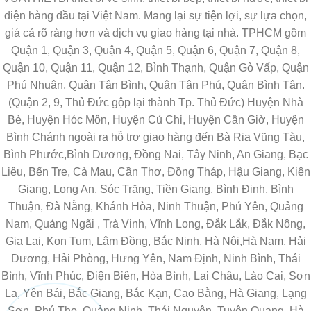
điện hàng đầu tại Việt Nam. Mang lại sự tiện lợi, sự lựa chọn,
giá cả rõ ràng hơn và dịch vụ giao hàng tại nhà. TPHCM gồm
Quận 1, Quận 3, Quận 4, Quận 5, Quận 6, Quận 7, Quận 8,
Quận 10, Quận 11, Quận 12, Bình Thạnh, Quận Gò Vấp, Quận
Phú Nhuận, Quận Tân Bình, Quận Tân Phú, Quận Bình Tân.
(Quận 2, 9, Thủ Đức gộp lại thành Tp. Thủ Đức) Huyện Nhà
Bè, Huyện Hóc Môn, Huyện Củ Chi, Huyện Cần Giờ, Huyện
Bình Chánh ngoài ra hỗ trợ giao hàng đến Bà Rịa Vũng Tàu,
Bình Phước,Bình Dương, Đồng Nai, Tây Ninh, An Giang, Bạc
Liêu, Bến Tre, Cà Mau, Cần Thơ, Đồng Tháp, Hậu Giang, Kiên
Giang, Long An, Sóc Trăng, Tiền Giang, Bình Định, Bình
Thuận, Đà Nẵng, Khánh Hòa, Ninh Thuận, Phú Yên, Quảng
Nam, Quảng Ngãi , Trà Vinh, Vĩnh Long, Đắk Lắk, Đắk Nông,
Gia Lai, Kon Tum, Lâm Đồng, Bắc Ninh, Hà Nội,Hà Nam, Hải
Dương, Hải Phòng, Hưng Yên, Nam Định, Ninh Bình, Thái
Bình, Vĩnh Phúc, Điện Biên, Hòa Bình, Lai Châu, Lào Cai, Sơn
La, Yên Bái, Bắc Giang, Bắc Kạn, Cao Bằng, Hà Giang, Lạng
Sơn, Phú Thọ, Quảng Ninh, Thái Nguyên, Tuyên Quang, Hà