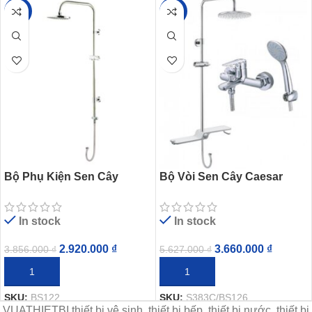
-24%
-35%
Bộ Phụ Kiện Sen Cây
Bộ Vòi Sen Cây Caesar
CAESAR BS122 Nóng
S383C/BS126 Nóng Lạnh
Lạnh
In stock
In stock
2.920.000
₫
3.660.000
₫
3.856.000
₫
5.627.000
₫
THÊM VÀO GIỎ HÀNG
THÊM VÀO GIỎ HÀNG
SKU:
BS122
SKU:
S383C/BS126
VUATHIETBI thiết bị vệ sinh, thiết bị bếp, thiết bị nước, thiết bị