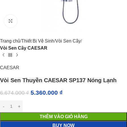
Click to enlarge
Trang chủ
Thiết Bị Vệ Sinh
Vòi Sen Cây
Vòi Sen Cây CAESAR
CAESAR
Vòi Sen Thuyền CAESAR SP137 Nóng Lạnh
5.360.000
₫
6.674.000
₫
THÊM VÀO GIỎ HÀNG
BUY NOW