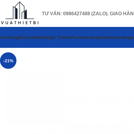
TƯ VẤN: 0986427488 (ZALO). GIAO HÀ
ửa Hàng
Decoration
Design Trends
Furniture
Inspiration
Uncatego
-21%