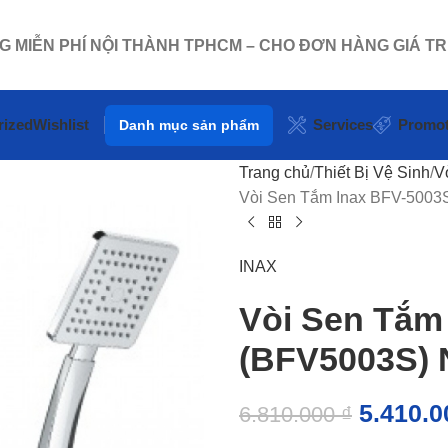
NG MIỄN PHÍ NỘI THÀNH TPHCM – CHO ĐƠN HÀNG GIÁ TR
rized
Wishlist
Services
Promot
Danh mục sản phẩm
Trang chủ
Thiết Bị Vệ Sinh
V
Vòi Sen Tắm Inax BFV-5003
INAX
Vòi Sen Tắm
(BFV5003S) 
5.410.
6.810.000
₫