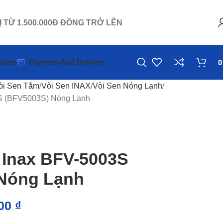
Ị TỪ 1.500.000Đ ĐỒNG TRỞ LÊN
ions
Payment And Delivery
òi Sen Tắm
Vòi Sen INAX
Vòi Sen Nóng Lạnh
S (BFV5003S) Nóng Lạnh
 Inax BFV-5003S
Nóng Lạnh
000
₫