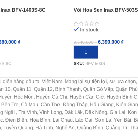
 Inax BFV-1403S-8C
Vòi Hoa Sen Inax BFV-503
C) Nóng Lạnh
Nóng Lạnh Cao Cấp
In stock
380.000
₫
6.390.000
₫
9.540.000
₫
IỎ HÀNG
THÊM VÀO GIỎ HÀNG
3S-8C
SKU:
BFV-503S
t bị điện hàng đầu tại Việt Nam. Mang lại sự tiện lợi, sự lựa c
uận 10, Quận 11, Quận 12, Bình Thạnh, Quận Gò Vấp, Quận Ph
 Huyện Hóc Môn, Huyện Củ Chi, Huyện Cần Giờ, Huyện Bình Ch
Bến Tre, Cà Mau, Cần Thơ, Đồng Tháp, Hậu Giang, Kiên Giang
Ngãi , Trà Vinh, Vĩnh Long, Đắk Lắk, Đắk Nông, Gia Lai, Ko
c, Điện Biên, Hòa Bình, Lai Châu, Lào Cai, Sơn La, Yên Bái, 
, Tuyên Quang, Hà Tĩnh, Nghệ An, Quảng Bình, Quảng Trị, Th