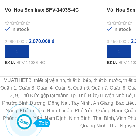
Vòi Hoa Sen Inax BFV-1403S-4C
Vòi Hoa Sen
(BFV1403S4C) Nóng Lạnh
(BFV1403S8
In stock
In stock
2.070.000
₫
2.
2.990.000
₫
3.450.000
₫
THÊM VÀO GIỎ HÀNG
THÊM VÀO G
SKU:
BFV-1403S-4C
SKU:
BFV-140
VUATHIETBI thiết bị vệ sinh, thiết bị bếp, thiết bị nước, thiế
Quận 1, Quận 3, Quận 4, Quận 5, Quận 6, Quận 7, Quận 8, Q
2, 9, Thủ Đức gộp lại thành Tp. Thủ Đức) Huyện Nhà Bè,
Phước,Bình Dương, Đồng Nai, Tây Ninh, An Giang, Bạc Liêu, 
Nẵng, Khánh Hòa, Ninh Thuận, Phú Yên, Quảng Nam, Quảng 
Phòng, Hưng Yên, Nam Định, Ninh Bình, Thái Bình, Vĩnh Phú
Zalo
Quảng Ninh, Thái Nguyên