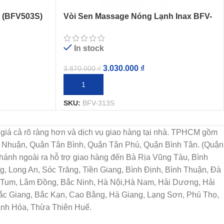
S (BFV503S)
Vòi Sen Massage Nóng Lạnh Inax BFV-
313S (BFV313S)
In stock
3.030.000
₫
3.870.000
₫
THÊM VÀO GIỎ HÀNG
SKU:
BFV-313S
họn, giá cả rõ ràng hơn và dịch vụ giao hàng tại nhà. TPHCM gồm
ú Nhuận, Quận Tân Bình, Quận Tân Phú, Quận Bình Tân. (Quận
ánh ngoài ra hỗ trợ giao hàng đến Bà Rịa Vũng Tàu, Bình
, Long An, Sóc Trăng, Tiền Giang, Bình Định, Bình Thuận, Đà
n Tum, Lâm Đồng, Bắc Ninh, Hà Nội,Hà Nam, Hải Dương, Hải
Bắc Giang, Bắc Kạn, Cao Bằng, Hà Giang, Lạng Sơn, Phú Thọ,
anh Hóa, Thừa Thiên Huế.