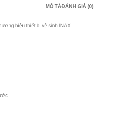
MÔ TẢ
ĐÁNH GIÁ (0)
ương hiệu thiết bị vệ sinh INAX
ền cao
nước