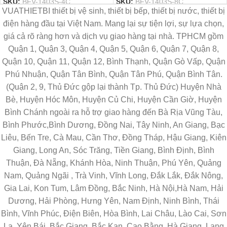
SKU:
BFV-1403S-4C
SKU:
BFV-1403S-8C
VUATHIETBI thiết bị vệ sinh, thiết bị bếp, thiết bị nước, thiết bị
điện hàng đầu tại Việt Nam. Mang lại sự tiện lợi, sự lựa chọn,
giá cả rõ ràng hơn và dịch vụ giao hàng tại nhà. TPHCM gồm
Quận 1, Quận 3, Quận 4, Quận 5, Quận 6, Quận 7, Quận 8,
Quận 10, Quận 11, Quận 12, Bình Thạnh, Quận Gò Vấp, Quận
Phú Nhuận, Quận Tân Bình, Quận Tân Phú, Quận Bình Tân.
(Quận 2, 9, Thủ Đức gộp lại thành Tp. Thủ Đức) Huyện Nhà
Bè, Huyện Hóc Môn, Huyện Củ Chi, Huyện Cần Giờ, Huyện
Bình Chánh ngoài ra hỗ trợ giao hàng đến Bà Rịa Vũng Tàu,
Bình Phước,Bình Dương, Đồng Nai, Tây Ninh, An Giang, Bạc
Liêu, Bến Tre, Cà Mau, Cần Thơ, Đồng Tháp, Hậu Giang, Kiên
Giang, Long An, Sóc Trăng, Tiền Giang, Bình Định, Bình
Thuận, Đà Nẵng, Khánh Hòa, Ninh Thuận, Phú Yên, Quảng
Nam, Quảng Ngãi , Trà Vinh, Vĩnh Long, Đắk Lắk, Đắk Nông,
Gia Lai, Kon Tum, Lâm Đồng, Bắc Ninh, Hà Nội,Hà Nam, Hải
Dương, Hải Phòng, Hưng Yên, Nam Định, Ninh Bình, Thái
Bình, Vĩnh Phúc, Điện Biên, Hòa Bình, Lai Châu, Lào Cai, Sơn
La, Yên Bái, Bắc Giang, Bắc Kạn, Cao Bằng, Hà Giang, Lạng