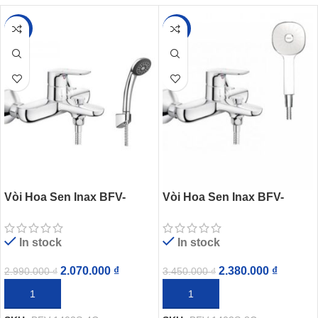
-31%
-31%
Vòi Hoa Sen Inax BFV-
Vòi Hoa Sen Inax BFV-
1403S-4C (BFV1403S4C)
1403S-8C (BFV1403S8C)
Nóng Lạnh
Nóng Lạnh
In stock
In stock
2.070.000
₫
2.380.000
₫
2.990.000
₫
3.450.000
₫
THÊM VÀO GIỎ HÀNG
THÊM VÀO GIỎ HÀNG