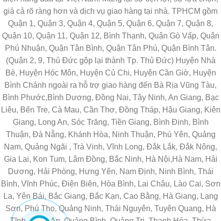
giá cả rõ ràng hơn và dịch vụ giao hàng tại nhà. TPHCM gồm
Quận 1, Quận 3, Quận 4, Quận 5, Quận 6, Quận 7, Quận 8,
Quận 10, Quận 11, Quận 12, Bình Thạnh, Quận Gò Vấp, Quận
Phú Nhuận, Quận Tân Bình, Quận Tân Phú, Quận Bình Tân.
(Quận 2, 9, Thủ Đức gộp lại thành Tp. Thủ Đức) Huyện Nhà
Bè, Huyện Hóc Môn, Huyện Củ Chi, Huyện Cần Giờ, Huyện
Bình Chánh ngoài ra hỗ trợ giao hàng đến Bà Rịa Vũng Tàu,
Bình Phước,Bình Dương, Đồng Nai, Tây Ninh, An Giang, Bạc
Liêu, Bến Tre, Cà Mau, Cần Thơ, Đồng Tháp, Hậu Giang, Kiên
Giang, Long An, Sóc Trăng, Tiền Giang, Bình Định, Bình
Thuận, Đà Nẵng, Khánh Hòa, Ninh Thuận, Phú Yên, Quảng
Nam, Quảng Ngãi , Trà Vinh, Vĩnh Long, Đắk Lắk, Đắk Nông,
Gia Lai, Kon Tum, Lâm Đồng, Bắc Ninh, Hà Nội,Hà Nam, Hải
Dương, Hải Phòng, Hưng Yên, Nam Định, Ninh Bình, Thái
Bình, Vĩnh Phúc, Điện Biên, Hòa Bình, Lai Châu, Lào Cai, Sơn
La, Yên Bái, Bắc Giang, Bắc Kạn, Cao Bằng, Hà Giang, Lạng
Sơn, Phú Thọ, Quảng Ninh, Thái Nguyên, Tuyên Quang, Hà
Tĩnh, Nghệ An, Quảng Bình, Quảng Trị, Thanh Hóa, Thừa