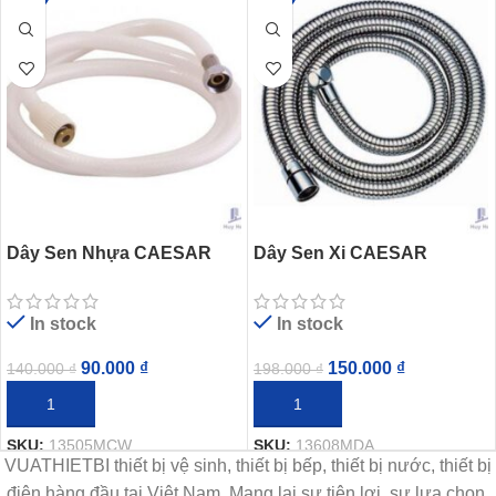
Dây Sen Nhựa CAESAR
Dây Sen Xi CAESAR
13505MCW
13608MDA
In stock
In stock
90.000
₫
150.000
₫
140.000
₫
198.000
₫
THÊM VÀO GIỎ HÀNG
THÊM VÀO GIỎ HÀNG
SKU:
13505MCW
SKU:
13608MDA
VUATHIETBI thiết bị vệ sinh, thiết bị bếp, thiết bị nước, thiết bị
điện hàng đầu tại Việt Nam. Mang lại sự tiện lợi, sự lựa chọn,