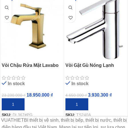
Vòi Chậu Rửa Mặt Lavabo
Vòi Gật Gù Nóng Lạnh
TOTO DL367#PG
TOTO TS240A
In stock
In stock
18.950.000
₫
3.930.300
₫
23.230.000
₫
4.650.000
₫
THÊM VÀO GIỎ HÀNG
THÊM VÀO GIỎ HÀNG
SKU:
DL367#PG
SKU:
TS240A
VUATHIETBI thiết bị vệ sinh, thiết bị bếp, thiết bị nước, thiết bị
điện hàng đầu tại Việt Nam. Mang lại sự tiện lợi, sự lựa chọn,