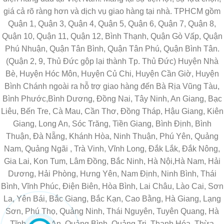
giá cả rõ ràng hơn và dịch vụ giao hàng tại nhà. TPHCM gồm
Quận 1, Quận 3, Quận 4, Quận 5, Quận 6, Quận 7, Quận 8,
Quận 10, Quận 11, Quận 12, Bình Thạnh, Quận Gò Vấp, Quận
Phú Nhuận, Quận Tân Bình, Quận Tân Phú, Quận Bình Tân.
(Quận 2, 9, Thủ Đức gộp lại thành Tp. Thủ Đức) Huyện Nhà
Bè, Huyện Hóc Môn, Huyện Củ Chi, Huyện Cần Giờ, Huyện
Bình Chánh ngoài ra hỗ trợ giao hàng đến Bà Rịa Vũng Tàu,
Bình Phước,Bình Dương, Đồng Nai, Tây Ninh, An Giang, Bạc
Liêu, Bến Tre, Cà Mau, Cần Thơ, Đồng Tháp, Hậu Giang, Kiên
Giang, Long An, Sóc Trăng, Tiền Giang, Bình Định, Bình
Thuận, Đà Nẵng, Khánh Hòa, Ninh Thuận, Phú Yên, Quảng
Nam, Quảng Ngãi , Trà Vinh, Vĩnh Long, Đắk Lắk, Đắk Nông,
Gia Lai, Kon Tum, Lâm Đồng, Bắc Ninh, Hà Nội,Hà Nam, Hải
Dương, Hải Phòng, Hưng Yên, Nam Định, Ninh Bình, Thái
Bình, Vĩnh Phúc, Điện Biên, Hòa Bình, Lai Châu, Lào Cai, Sơn
La, Yên Bái, Bắc Giang, Bắc Kạn, Cao Bằng, Hà Giang, Lạng
Sơn, Phú Thọ, Quảng Ninh, Thái Nguyên, Tuyên Quang, Hà
Tĩnh, Nghệ An, Quảng Bình, Quảng Trị, Thanh Hóa, Thừa