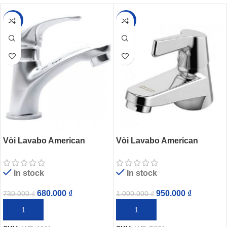
-7%
-5%
Vòi Lavabo American
Vòi Lavabo American
Standard Gala WF-4611
Standard WF-T601
(WF4611) Nước Lạnh
(FFAST601) Lạnh
In stock
In stock
680.000
₫
950.000
₫
730.000
₫
1.000.000
₫
THÊM VÀO GIỎ HÀNG
THÊM VÀO GIỎ HÀNG