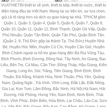
SKU:
WF-4611
SKU:
WF-T601
VUATHIETBI thiết bị vệ sinh, thiết bị bếp, thiết bị nước, thiết bị
điện hàng đầu tại Việt Nam. Mang lại sự tiện lợi, sự lựa chọn,
giá cả rõ ràng hơn và dịch vụ giao hàng tại nhà. TPHCM gồm
Quận 1, Quận 3, Quận 4, Quận 5, Quận 6, Quận 7, Quận 8,
Quận 10, Quận 11, Quận 12, Bình Thạnh, Quận Gò Vấp, Quận
Phú Nhuận, Quận Tân Bình, Quận Tân Phú, Quận Bình Tân.
(Quận 2, 9, Thủ Đức gộp lại thành Tp. Thủ Đức) Huyện Nhà
Bè, Huyện Hóc Môn, Huyện Củ Chi, Huyện Cần Giờ, Huyện
Bình Chánh ngoài ra hỗ trợ giao hàng đến Bà Rịa Vũng Tàu,
Bình Phước,Bình Dương, Đồng Nai, Tây Ninh, An Giang, Bạc
Liêu, Bến Tre, Cà Mau, Cần Thơ, Đồng Tháp, Hậu Giang, Kiên
Giang, Long An, Sóc Trăng, Tiền Giang, Bình Định, Bình
Thuận, Đà Nẵng, Khánh Hòa, Ninh Thuận, Phú Yên, Quảng
Nam, Quảng Ngãi , Trà Vinh, Vĩnh Long, Đắk Lắk, Đắk Nông,
Gia Lai, Kon Tum, Lâm Đồng, Bắc Ninh, Hà Nội,Hà Nam, Hải
Dương, Hải Phòng, Hưng Yên, Nam Định, Ninh Bình, Thái
Bình, Vĩnh Phúc, Điện Biên, Hòa Bình, Lai Châu, Lào Cai, Sơn
La, Yên Bái, Bắc Giang, Bắc Kạn, Cao Bằng, Hà Giang, Lạng