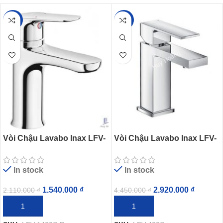
-27%
-34%
Vòi Chậu Lavabo Inax LFV-
Vòi Chậu Lavabo Inax LFV-
1402S-R (LFV1402SR)
402S (LFV402S) Nóng Lạnh
Nóng Lạnh Kèm Trụ Xả Lật
In stock
In stock
1.540.000
₫
2.920.000
₫
2.110.000
₫
4.450.000
₫
THÊM VÀO GIỎ HÀNG
THÊM VÀO GIỎ HÀNG