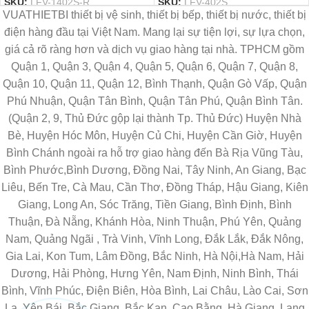
SKU:
LFV-1402S-R
SKU:
LFV-402S
VUATHIETBI thiết bị vệ sinh, thiết bị bếp, thiết bị nước, thiết bị
điện hàng đầu tại Việt Nam. Mang lại sự tiện lợi, sự lựa chọn,
giá cả rõ ràng hơn và dịch vụ giao hàng tại nhà. TPHCM gồm
Quận 1, Quận 3, Quận 4, Quận 5, Quận 6, Quận 7, Quận 8,
Quận 10, Quận 11, Quận 12, Bình Thạnh, Quận Gò Vấp, Quận
Phú Nhuận, Quận Tân Bình, Quận Tân Phú, Quận Bình Tân.
(Quận 2, 9, Thủ Đức gộp lại thành Tp. Thủ Đức) Huyện Nhà
Bè, Huyện Hóc Môn, Huyện Củ Chi, Huyện Cần Giờ, Huyện
Bình Chánh ngoài ra hỗ trợ giao hàng đến Bà Rịa Vũng Tàu,
Bình Phước,Bình Dương, Đồng Nai, Tây Ninh, An Giang, Bạc
Liêu, Bến Tre, Cà Mau, Cần Thơ, Đồng Tháp, Hậu Giang, Kiên
Giang, Long An, Sóc Trăng, Tiền Giang, Bình Định, Bình
Thuận, Đà Nẵng, Khánh Hòa, Ninh Thuận, Phú Yên, Quảng
Nam, Quảng Ngãi , Trà Vinh, Vĩnh Long, Đắk Lắk, Đắk Nông,
Gia Lai, Kon Tum, Lâm Đồng, Bắc Ninh, Hà Nội,Hà Nam, Hải
Dương, Hải Phòng, Hưng Yên, Nam Định, Ninh Bình, Thái
Bình, Vĩnh Phúc, Điện Biên, Hòa Bình, Lai Châu, Lào Cai, Sơn
La, Yên Bái, Bắc Giang, Bắc Kạn, Cao Bằng, Hà Giang, Lạng