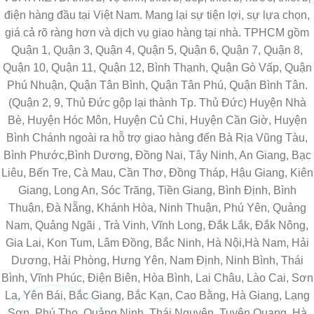
điện hàng đầu tại Việt Nam. Mang lại sự tiện lợi, sự lựa chọn,
giá cả rõ ràng hơn và dịch vụ giao hàng tại nhà. TPHCM gồm
Quận 1, Quận 3, Quận 4, Quận 5, Quận 6, Quận 7, Quận 8,
Quận 10, Quận 11, Quận 12, Bình Thạnh, Quận Gò Vấp, Quận
Phú Nhuận, Quận Tân Bình, Quận Tân Phú, Quận Bình Tân.
(Quận 2, 9, Thủ Đức gộp lại thành Tp. Thủ Đức) Huyện Nhà
Bè, Huyện Hóc Môn, Huyện Củ Chi, Huyện Cần Giờ, Huyện
Bình Chánh ngoài ra hỗ trợ giao hàng đến Bà Rịa Vũng Tàu,
Bình Phước,Bình Dương, Đồng Nai, Tây Ninh, An Giang, Bạc
Liêu, Bến Tre, Cà Mau, Cần Thơ, Đồng Tháp, Hậu Giang, Kiên
Giang, Long An, Sóc Trăng, Tiền Giang, Bình Định, Bình
Thuận, Đà Nẵng, Khánh Hòa, Ninh Thuận, Phú Yên, Quảng
Nam, Quảng Ngãi , Trà Vinh, Vĩnh Long, Đắk Lắk, Đắk Nông,
Gia Lai, Kon Tum, Lâm Đồng, Bắc Ninh, Hà Nội,Hà Nam, Hải
Dương, Hải Phòng, Hưng Yên, Nam Định, Ninh Bình, Thái
Bình, Vĩnh Phúc, Điện Biên, Hòa Bình, Lai Châu, Lào Cai, Sơn
La, Yên Bái, Bắc Giang, Bắc Kạn, Cao Bằng, Hà Giang, Lạng
Sơn, Phú Thọ, Quảng Ninh, Thái Nguyên, Tuyên Quang, Hà