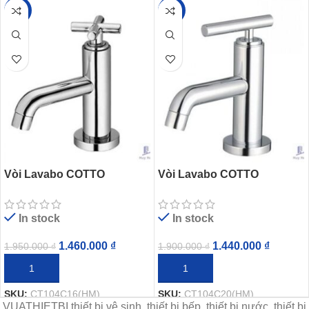
-25%
-24%
Vòi Lavabo COTTO
Vòi Lavabo COTTO
CT104C16(HM) Lạnh
CT104C20(HM) Lạnh
In stock
In stock
1.460.000
₫
1.440.000
₫
1.950.000
₫
1.900.000
₫
THÊM VÀO GIỎ HÀNG
THÊM VÀO GIỎ HÀNG
SKU:
CT104C16(HM)
SKU:
CT104C20(HM)
VUATHIETBI thiết bị vệ sinh, thiết bị bếp, thiết bị nước, thiết bị