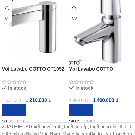
Vòi Lavabo COTTO CT1052
Vòi Lavabo COTTO
Single Faucet Lạnh
CT1064(HM) Nước Lạnh
Bán Tự Động
In stock
In stock
1.210.000
₫
1.460.000
₫
1.600.000
₫
1.990.000
₫
THÊM VÀO GIỎ HÀNG
THÊM VÀO GIỎ HÀNG
SKU:
CT1052
SKU:
CT1064
VUATHIETBI thiết bị vệ sinh, thiết bị bếp, thiết bị nước, thiết bị
điện hàng đầu tại Việt Nam. Mang lại sự tiện lợi, sự lựa chọn,