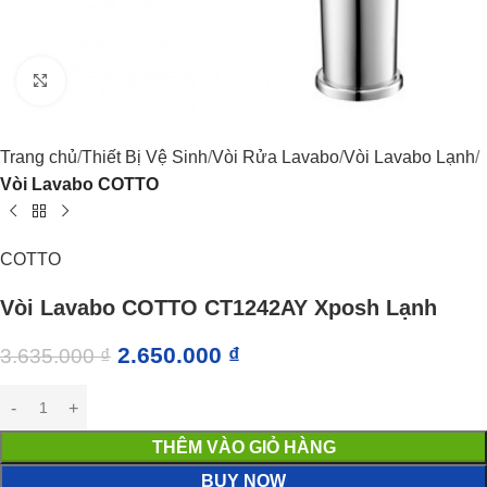
Click to enlarge
Trang chủ
Thiết Bị Vệ Sinh
Vòi Rửa Lavabo
Vòi Lavabo Lạnh
Vòi Lavabo COTTO
COTTO
Vòi Lavabo COTTO CT1242AY Xposh Lạnh
2.650.000
₫
3.635.000
₫
THÊM VÀO GIỎ HÀNG
BUY NOW