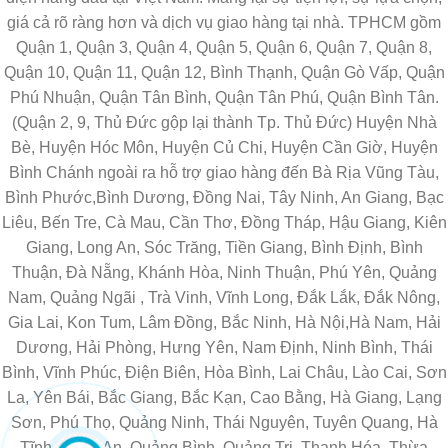
giá cả rõ ràng hơn và dịch vụ giao hàng tại nhà. TPHCM gồm
Quận 1, Quận 3, Quận 4, Quận 5, Quận 6, Quận 7, Quận 8,
Quận 10, Quận 11, Quận 12, Bình Thạnh, Quận Gò Vấp, Quận
Phú Nhuận, Quận Tân Bình, Quận Tân Phú, Quận Bình Tân.
(Quận 2, 9, Thủ Đức gộp lại thành Tp. Thủ Đức) Huyện Nhà
Bè, Huyện Hóc Môn, Huyện Củ Chi, Huyện Cần Giờ, Huyện
Bình Chánh ngoài ra hỗ trợ giao hàng đến Bà Rịa Vũng Tàu,
Bình Phước,Bình Dương, Đồng Nai, Tây Ninh, An Giang, Bạc
Liêu, Bến Tre, Cà Mau, Cần Thơ, Đồng Tháp, Hậu Giang, Kiên
Giang, Long An, Sóc Trăng, Tiền Giang, Bình Định, Bình
Thuận, Đà Nẵng, Khánh Hòa, Ninh Thuận, Phú Yên, Quảng
Nam, Quảng Ngãi , Trà Vinh, Vĩnh Long, Đắk Lắk, Đắk Nông,
Gia Lai, Kon Tum, Lâm Đồng, Bắc Ninh, Hà Nội,Hà Nam, Hải
Dương, Hải Phòng, Hưng Yên, Nam Định, Ninh Bình, Thái
Bình, Vĩnh Phúc, Điện Biên, Hòa Bình, Lai Châu, Lào Cai, Sơn
La, Yên Bái, Bắc Giang, Bắc Kạn, Cao Bằng, Hà Giang, Lạng
Sơn, Phú Thọ, Quảng Ninh, Thái Nguyên, Tuyên Quang, Hà
Tĩnh, Nghệ An, Quảng Bình, Quảng Trị, Thanh Hóa, Thừa