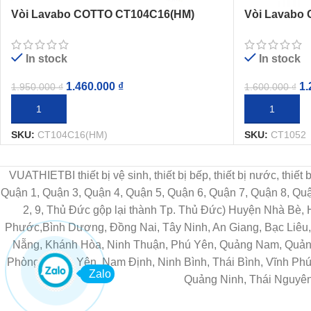
Vòi Lavabo COTTO CT104C16(HM)
Vòi Lavabo 
Lạnh
Faucet Lạnh
In stock
In stock
1.460.000
₫
1.
1.950.000
₫
1.600.000
₫
THÊM VÀO GIỎ HÀNG
THÊM VÀO G
SKU:
CT104C16(HM)
SKU:
CT1052
VUATHIETBI thiết bị vệ sinh, thiết bị bếp, thiết bị nước, thiế
Quận 1, Quận 3, Quận 4, Quận 5, Quận 6, Quận 7, Quận 8, Q
2, 9, Thủ Đức gộp lại thành Tp. Thủ Đức) Huyện Nhà Bè,
Phước,Bình Dương, Đồng Nai, Tây Ninh, An Giang, Bạc Liêu, 
Nẵng, Khánh Hòa, Ninh Thuận, Phú Yên, Quảng Nam, Quảng 
Phòng, Hưng Yên, Nam Định, Ninh Bình, Thái Bình, Vĩnh Phú
Zalo
Quảng Ninh, Thái Nguyên