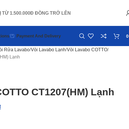
Ị TỪ 1.500.000Đ ĐỒNG TRỞ LÊN
ions
Payment And Delivery
òi Rửa Lavabo
Vòi Lavabo Lạnh
Vòi Lavabo COTTO
HM) Lạnh
COTTO CT1207(HM) Lạnh
₫