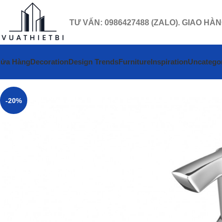
TƯ VẤN: 0986427488 (ZALO). GIAO HÀ
ửa Hàng
Decoration
Design Trends
Furniture
Inspiration
Uncatego
-20%