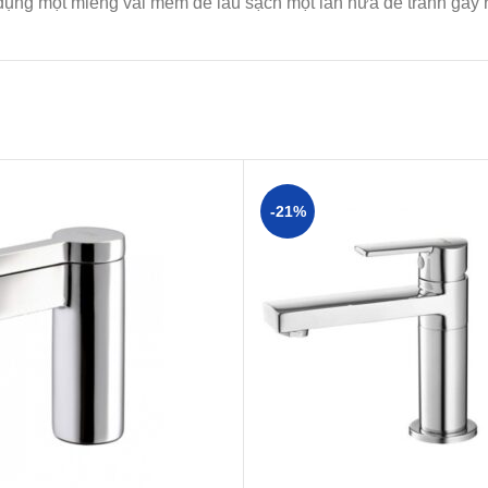
ụng một miếng vải mềm để lau sạch một lần nữa để tránh gây ra
-21%