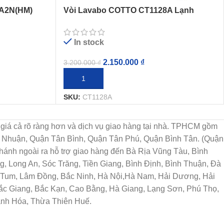
3A2N(HM)
Vòi Lavabo COTTO CT1128A Lạnh
In stock
2.150.000
₫
3.200.000
₫
THÊM VÀO GIỎ HÀNG
SKU:
CT1128A
họn, giá cả rõ ràng hơn và dịch vụ giao hàng tại nhà. TPHCM gồm
ú Nhuận, Quận Tân Bình, Quận Tân Phú, Quận Bình Tân. (Quận
ánh ngoài ra hỗ trợ giao hàng đến Bà Rịa Vũng Tàu, Bình
, Long An, Sóc Trăng, Tiền Giang, Bình Định, Bình Thuận, Đà
n Tum, Lâm Đồng, Bắc Ninh, Hà Nội,Hà Nam, Hải Dương, Hải
Bắc Giang, Bắc Kạn, Cao Bằng, Hà Giang, Lạng Sơn, Phú Thọ,
anh Hóa, Thừa Thiên Huế.