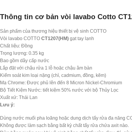
Thông tin cơ bản vòi lavabo Cotto CT
Sản phẩm của thương hiệu thiết bị vệ sinh COTTO
Vòi lavabo COTTO
CT1207(HM)
gạt tay lạnh
Chất liệu: Đồng
Trọng lượng: 0.35 kg
Bao gồm dây cấp nước
Lắp đặt với chậu rửa 1 lỗ hoặc chậu âm bàn
Kiểm soát kim loại nặng (chì, cadmium, đồng, kẽm)
Mạ Chrome: Được phủ lên đến 8 Micron Nickel-Chromium
Bộ Tiết Kiệm Nước: tiết kiệm 50% nước với bộ Thủy Lọc
Xuất xứ: Thái Lan
Lưu ý:
Dùng nước muối pha loãng hoặc dung dịch tẩy rửa đa năng CO
Không được làm sạch bằng bất kỳ chất tẩy rửa chứa axit nào.