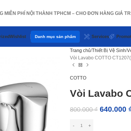
NG MIỄN PHÍ NỘI THÀNH TPHCM – CHO ĐƠN HÀNG GIÁ TR
rized
Wishlist
Services
Promot
Danh mục sản phẩm
Trang chủ
Thiết Bị Vệ Sinh
V
Vòi Lavabo COTTO CT1207(
COTTO
Vòi Lavabo 
640.000
800.000
₫