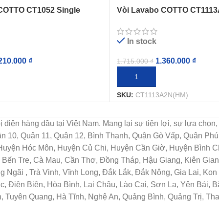
COTTO CT1052 Single
Vòi Lavabo COTTO CT111
Lạnh
In stock
210.000
₫
1.360.000
₫
1.715.000
₫
IỎ HÀNG
THÊM VÀO GIỎ HÀNG
SKU:
CT1113A2N(HM)
t bị điện hàng đầu tại Việt Nam. Mang lại sự tiện lợi, sự lựa c
uận 10, Quận 11, Quận 12, Bình Thạnh, Quận Gò Vấp, Quận Ph
 Huyện Hóc Môn, Huyện Củ Chi, Huyện Cần Giờ, Huyện Bình Ch
Bến Tre, Cà Mau, Cần Thơ, Đồng Tháp, Hậu Giang, Kiên Giang
Ngãi , Trà Vinh, Vĩnh Long, Đắk Lắk, Đắk Nông, Gia Lai, Ko
c, Điện Biên, Hòa Bình, Lai Châu, Lào Cai, Sơn La, Yên Bái, 
, Tuyên Quang, Hà Tĩnh, Nghệ An, Quảng Bình, Quảng Trị, Th