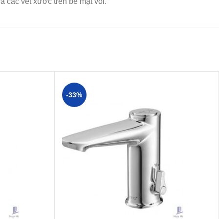
 các vết xước trên bề mặt vòi.
-33%