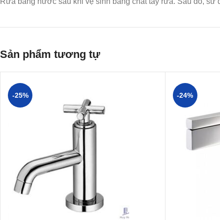
Rửa bằng nước sau khi vệ sinh bằng chất tẩy rửa. Sau đó, sử d
Sản phẩm tương tự
-25%
-24%