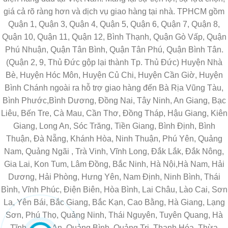
giá cả rõ ràng hơn và dịch vụ giao hàng tại nhà. TPHCM gồm
Quận 1, Quận 3, Quận 4, Quận 5, Quận 6, Quận 7, Quận 8,
Quận 10, Quận 11, Quận 12, Bình Thạnh, Quận Gò Vấp, Quận
Phú Nhuận, Quận Tân Bình, Quận Tân Phú, Quận Bình Tân.
(Quận 2, 9, Thủ Đức gộp lại thành Tp. Thủ Đức) Huyện Nhà
Bè, Huyện Hóc Môn, Huyện Củ Chi, Huyện Cần Giờ, Huyện
Bình Chánh ngoài ra hỗ trợ giao hàng đến Bà Rịa Vũng Tàu,
Bình Phước,Bình Dương, Đồng Nai, Tây Ninh, An Giang, Bạc
Liêu, Bến Tre, Cà Mau, Cần Thơ, Đồng Tháp, Hậu Giang, Kiên
Giang, Long An, Sóc Trăng, Tiền Giang, Bình Định, Bình
Thuận, Đà Nẵng, Khánh Hòa, Ninh Thuận, Phú Yên, Quảng
Nam, Quảng Ngãi , Trà Vinh, Vĩnh Long, Đắk Lắk, Đắk Nông,
Gia Lai, Kon Tum, Lâm Đồng, Bắc Ninh, Hà Nội,Hà Nam, Hải
Dương, Hải Phòng, Hưng Yên, Nam Định, Ninh Bình, Thái
Bình, Vĩnh Phúc, Điện Biên, Hòa Bình, Lai Châu, Lào Cai, Sơn
La, Yên Bái, Bắc Giang, Bắc Kạn, Cao Bằng, Hà Giang, Lạng
Sơn, Phú Thọ, Quảng Ninh, Thái Nguyên, Tuyên Quang, Hà
Tĩnh, Nghệ An, Quảng Bình, Quảng Trị, Thanh Hóa, Thừa