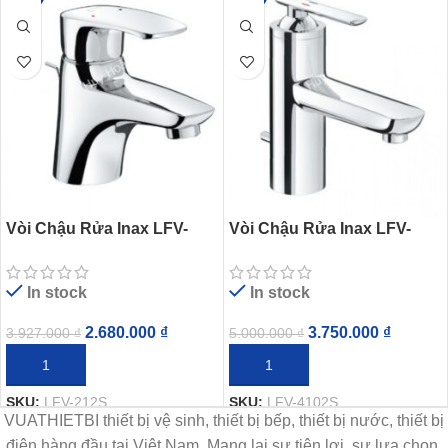
Vòi Chậu Rửa Inax LFV-
Vòi Chậu Rửa Inax LFV-
212S (LFV212S) Nóng Lạnh
4102S (LFV4102S) Nóng
Lavabo
Lạnh Lavabo
In stock
In stock
2.680.000
₫
3.750.000
₫
3.927.000
₫
5.000.000
₫
THÊM VÀO GIỎ HÀNG
THÊM VÀO GIỎ HÀNG
SKU:
LFV-212S
SKU:
LFV-4102S
VUATHIETBI thiết bị vệ sinh, thiết bị bếp, thiết bị nước, thiết bị
điện hàng đầu tại Việt Nam. Mang lại sự tiện lợi, sự lựa chọn,