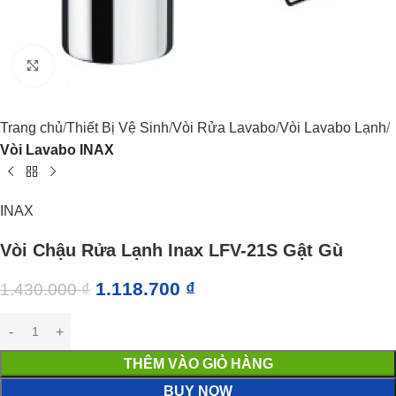
Click to enlarge
Trang chủ
Thiết Bị Vệ Sinh
Vòi Rửa Lavabo
Vòi Lavabo Lạnh
Vòi Lavabo INAX
INAX
Vòi Chậu Rửa Lạnh Inax LFV-21S Gật Gù
1.118.700
₫
1.430.000
₫
THÊM VÀO GIỎ HÀNG
BUY NOW