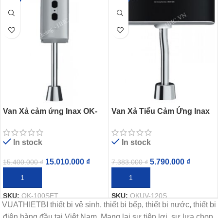
Van Xả cảm ứng Inax OK-
Van Xả Tiểu Cảm Ứng Inax
100SET(A/B) Dùng Pin
OKUV-120S(A/B) Dùng Pin
In stock
In stock
15.010.000
₫
5.790.000
₫
15.400.000
₫
7.383.000
₫
THÊM VÀO GIỎ HÀNG
THÊM VÀO GIỎ HÀNG
SKU:
OK-100SET
SKU:
OKUV-120S
VUATHIETBI thiết bị vệ sinh, thiết bị bếp, thiết bị nước, thiết bị
điện hàng đầu tại Việt Nam. Mang lại sự tiện lợi, sự lựa chọn,