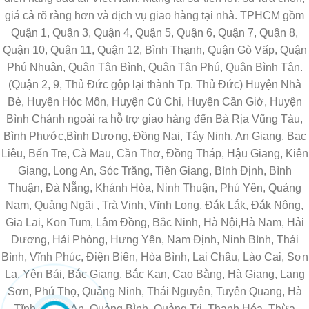
giá cả rõ ràng hơn và dịch vụ giao hàng tại nhà. TPHCM gồm
Quận 1, Quận 3, Quận 4, Quận 5, Quận 6, Quận 7, Quận 8,
Quận 10, Quận 11, Quận 12, Bình Thạnh, Quận Gò Vấp, Quận
Phú Nhuận, Quận Tân Bình, Quận Tân Phú, Quận Bình Tân.
(Quận 2, 9, Thủ Đức gộp lại thành Tp. Thủ Đức) Huyện Nhà
Bè, Huyện Hóc Môn, Huyện Củ Chi, Huyện Cần Giờ, Huyện
Bình Chánh ngoài ra hỗ trợ giao hàng đến Bà Rịa Vũng Tàu,
Bình Phước,Bình Dương, Đồng Nai, Tây Ninh, An Giang, Bạc
Liêu, Bến Tre, Cà Mau, Cần Thơ, Đồng Tháp, Hậu Giang, Kiên
Giang, Long An, Sóc Trăng, Tiền Giang, Bình Định, Bình
Thuận, Đà Nẵng, Khánh Hòa, Ninh Thuận, Phú Yên, Quảng
Nam, Quảng Ngãi , Trà Vinh, Vĩnh Long, Đắk Lắk, Đắk Nông,
Gia Lai, Kon Tum, Lâm Đồng, Bắc Ninh, Hà Nội,Hà Nam, Hải
Dương, Hải Phòng, Hưng Yên, Nam Định, Ninh Bình, Thái
Bình, Vĩnh Phúc, Điện Biên, Hòa Bình, Lai Châu, Lào Cai, Sơn
La, Yên Bái, Bắc Giang, Bắc Kạn, Cao Bằng, Hà Giang, Lạng
Sơn, Phú Thọ, Quảng Ninh, Thái Nguyên, Tuyên Quang, Hà
Tĩnh, Nghệ An, Quảng Bình, Quảng Trị, Thanh Hóa, Thừa