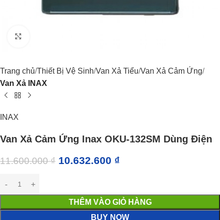
Click to enlarge
Trang chủ
Thiết Bị Vệ Sinh
Van Xả Tiểu
Van Xả Cảm Ứng
Van Xả INAX
INAX
Van Xả Cảm Ứng Inax OKU-132SM Dùng Điện
10.632.600
₫
11.600.000
₫
THÊM VÀO GIỎ HÀNG
BUY NOW