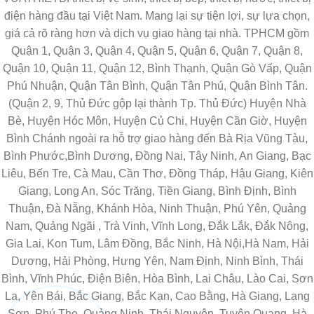
điện hàng đầu tại Việt Nam. Mang lại sự tiện lợi, sự lựa chọn,
giá cả rõ ràng hơn và dịch vụ giao hàng tại nhà. TPHCM gồm
Quận 1, Quận 3, Quận 4, Quận 5, Quận 6, Quận 7, Quận 8,
Quận 10, Quận 11, Quận 12, Bình Thạnh, Quận Gò Vấp, Quận
Phú Nhuận, Quận Tân Bình, Quận Tân Phú, Quận Bình Tân.
(Quận 2, 9, Thủ Đức gộp lại thành Tp. Thủ Đức) Huyện Nhà
Bè, Huyện Hóc Môn, Huyện Củ Chi, Huyện Cần Giờ, Huyện
Bình Chánh ngoài ra hỗ trợ giao hàng đến Bà Rịa Vũng Tàu,
Bình Phước,Bình Dương, Đồng Nai, Tây Ninh, An Giang, Bạc
Liêu, Bến Tre, Cà Mau, Cần Thơ, Đồng Tháp, Hậu Giang, Kiên
Giang, Long An, Sóc Trăng, Tiền Giang, Bình Định, Bình
Thuận, Đà Nẵng, Khánh Hòa, Ninh Thuận, Phú Yên, Quảng
Nam, Quảng Ngãi , Trà Vinh, Vĩnh Long, Đắk Lắk, Đắk Nông,
Gia Lai, Kon Tum, Lâm Đồng, Bắc Ninh, Hà Nội,Hà Nam, Hải
Dương, Hải Phòng, Hưng Yên, Nam Định, Ninh Bình, Thái
Bình, Vĩnh Phúc, Điện Biên, Hòa Bình, Lai Châu, Lào Cai, Sơn
La, Yên Bái, Bắc Giang, Bắc Kạn, Cao Bằng, Hà Giang, Lạng
Sơn, Phú Thọ, Quảng Ninh, Thái Nguyên, Tuyên Quang, Hà