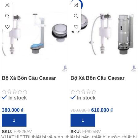
-13%
Bộ Xả Bồn Cầu Caesar
Bộ Xả Bồn Cầu Caesar
FP825AV (CT1325 CTS1325
FP825BV (CD1325
CT1338 CTS1338) 2 Khối
CDS1325 CD1338
In stock
In stock
CDS1338) 2 Khối
380.000
₫
610.000
₫
700.000
₫
THÊM VÀO GIỎ HÀNG
THÊM VÀO GIỎ HÀNG
SKU:
FP825AV
SKU:
FP825BV
VUATHIETBI thiết bị vệ sinh, thiết bị bếp, thiết bị nước, thiết bị