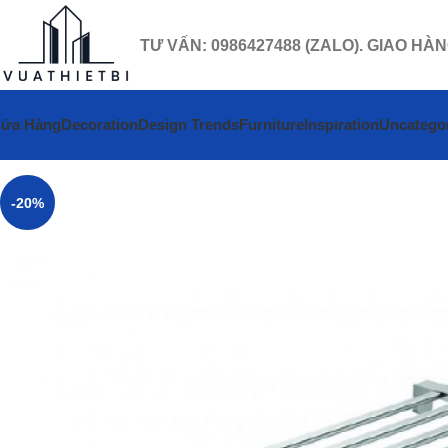
TƯ VẤN: 0986427488 (ZALO). GIAO HÀ
ửa Hàng
Decoration
Design Trends
Furniture
Inspiration
Uncatego
-20%