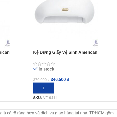
rican
Kệ Đựng Giấy Vệ Sinh American
Standard Sasso VF-9411
In stock
346.500
₫
370.000
₫
THÊM VÀO GIỎ HÀNG
SKU:
VF-9411
họn, giá cả rõ ràng hơn và dịch vụ giao hàng tại nhà. TPHCM gồm