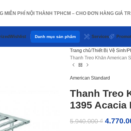
NG MIỄN PHÍ NỘI THÀNH TPHCM – CHO ĐƠN HÀNG GIÁ TR
rized
Wishlist
Services
Promot
Danh mục sản phẩm
Trang chủ
Thiết Bị Vệ Sinh
P
Thanh Treo Khăn American S
American Standard
Thanh Treo 
1395 Acacia 
4.770.
5.940.000
₫