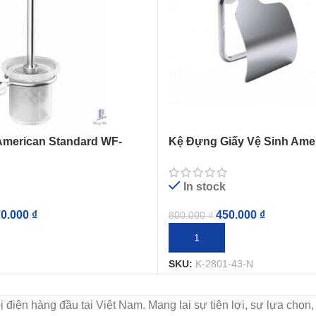
American Standard WF-
Kệ Đựng Giấy Vệ Sinh Ame
e
Standard K-2801-43-N
In stock
70.000
₫
450.000
₫
800.000
₫
IỎ HÀNG
THÊM VÀO GIỎ HÀNG
6
SKU:
K-2801-43-N
t bị điện hàng đầu tại Việt Nam. Mang lại sự tiện lợi, sự lựa c