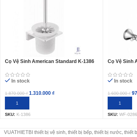
Cọ Vệ Sinh American Standard K-1386
Cọ Vệ Sinh 
Acacia Evolution
0286 Heritag
In stock
In stock
1.310.000
₫
9
1.870.000
₫
1.600.000
₫
THÊM VÀO GIỎ HÀNG
THÊM VÀO G
SKU:
K-1386
SKU:
WF-028
VUATHIETBI thiết bị vệ sinh, thiết bị bếp, thiết bị nước, thiế