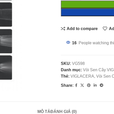
Add to compare
Ad
16
People watching th
SKU:
VG598
Danh mục:
Vòi Sen Cây V
Thẻ:
VIGLACERA, Vòi Sen Câ
Share:
MÔ TẢ
ĐÁNH GIÁ (0)