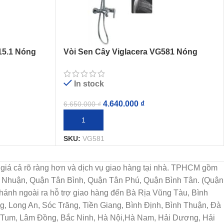
15.1 Nóng
Vòi Sen Cây Viglacera VG581 Nóng
Lạnh
In stock
4.640.000
₫
6.650.000
₫
THÊM VÀO GIỎ HÀNG
SKU:
VG581
họn, giá cả rõ ràng hơn và dịch vụ giao hàng tại nhà. TPHCM gồm
ú Nhuận, Quận Tân Bình, Quận Tân Phú, Quận Bình Tân. (Quận
ánh ngoài ra hỗ trợ giao hàng đến Bà Rịa Vũng Tàu, Bình
, Long An, Sóc Trăng, Tiền Giang, Bình Định, Bình Thuận, Đà
n Tum, Lâm Đồng, Bắc Ninh, Hà Nội,Hà Nam, Hải Dương, Hải