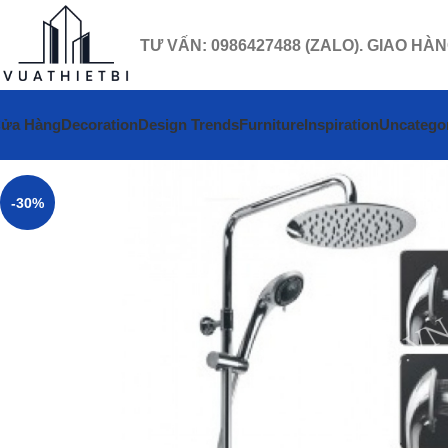
TƯ VẤN: 0986427488 (ZALO). GIAO HÀ
ửa Hàng
Decoration
Design Trends
Furniture
Inspiration
Uncatego
-30%