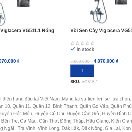
 Viglacera VG511.1 Nóng
Vòi Sen Cây Viglacera VG5
Lạnh
In stock
070.000
₫
4.070.000
₫
5.800.000
₫
IỎ HÀNG
THÊM VÀO GIỎ HÀNG
SKU:
VG515.1
t bị điện hàng đầu tại Việt Nam. Mang lại sự tiện lợi, sự lựa c
uận 10, Quận 11, Quận 12, Bình Thạnh, Quận Gò Vấp, Quận Ph
 Huyện Hóc Môn, Huyện Củ Chi, Huyện Cần Giờ, Huyện Bình Ch
Bến Tre, Cà Mau, Cần Thơ, Đồng Tháp, Hậu Giang, Kiên Giang
Ngãi , Trà Vinh, Vĩnh Long, Đắk Lắk, Đắk Nông, Gia Lai, Ko