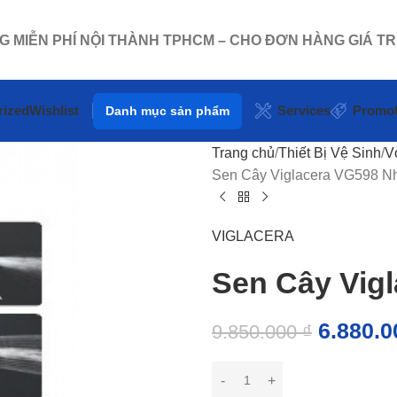
NG MIỄN PHÍ NỘI THÀNH TPHCM – CHO ĐƠN HÀNG GIÁ TR
rized
Wishlist
Services
Promot
Danh mục sản phẩm
Trang chủ
Thiết Bị Vệ Sinh
V
Sen Cây Viglacera VG598 Nh
VIGLACERA
Sen Cây Vig
6.880.
9.850.000
₫