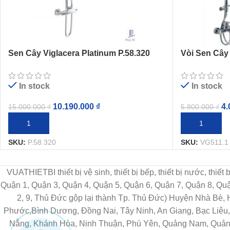
Sen Cây Viglacera Platinum P.58.320
Vòi Sen Cây
Nhiệt Độ
Lạnh
In stock
In stock
10.190.000
₫
4.
15.000.000
₫
5.800.000
₫
THÊM VÀO GIỎ HÀNG
THÊM VÀO G
SKU:
P.58.320
SKU:
VG511.1
VUATHIETBI thiết bị vệ sinh, thiết bị bếp, thiết bị nước, thiế
Quận 1, Quận 3, Quận 4, Quận 5, Quận 6, Quận 7, Quận 8, Q
2, 9, Thủ Đức gộp lại thành Tp. Thủ Đức) Huyện Nhà Bè,
Phước,Bình Dương, Đồng Nai, Tây Ninh, An Giang, Bạc Liêu, 
Nẵng, Khánh Hòa, Ninh Thuận, Phú Yên, Quảng Nam, Quảng 