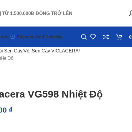
Ị TỪ 1.500.000Đ ĐỒNG TRỞ LÊN
ions
Payment And Delivery
òi Sen Cây
Vòi Sen Cây VIGLACERA
iệt Độ
lacera VG598 Nhiệt Độ
000
₫