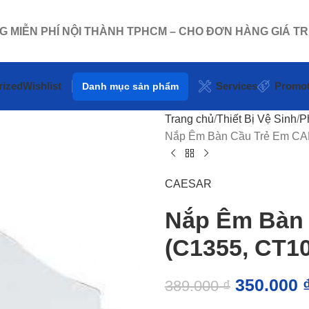
NG MIỄN PHÍ NỘI THÀNH TPHCM – CHO ĐƠN HÀNG GIÁ TR
rized
Wishlist
Services
Promot
Danh mục sản phẩm
Trang chủ
Thiết Bị Vệ Sinh
P
Nắp Êm Bàn Cầu Trẻ Em CA
CAESAR
Nắp Êm Bàn
(C1355, CT1
350.000
389.000
₫