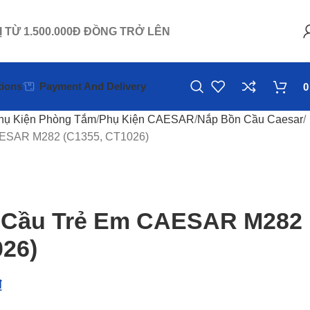
Ị TỪ 1.500.000Đ ĐỒNG TRỞ LÊN
ions
Payment And Delivery
hụ Kiện Phòng Tắm
Phụ Kiện CAESAR
Nắp Bồn Cầu Caesar
ESAR M282 (C1355, CT1026)
 Cầu Trẻ Em CAESAR M282
026)
₫