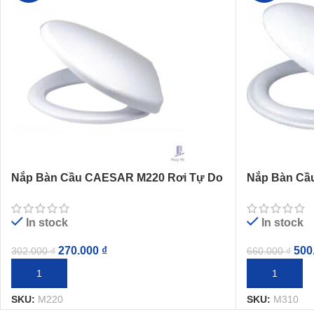
Nắp Bàn Cầu CAESAR M220 Rơi Tự Do
Nắp Bàn Cầ
CD1325 CD1338 CT1325 CT1338
CP1333 CPT1332
In stock
In stock
500
270.000
₫
660.000
₫
302.000
₫
THÊM VÀO G
THÊM VÀO GIỎ HÀNG
SKU:
M310
SKU:
M220