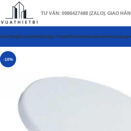
TƯ VẤN: 0986427488 (ZALO). GIAO HÀ
ửa Hàng
Decoration
Design Trends
Furniture
Inspiration
Uncatego
-10%