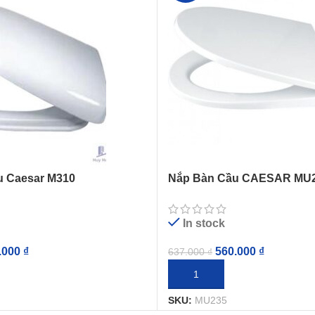
u Caesar M310
Nắp Bàn Cầu CAESAR MU23
Êm
In stock
.000
₫
560.000
₫
637.000
₫
IỎ HÀNG
THÊM VÀO GIỎ HÀNG
SKU:
MU235