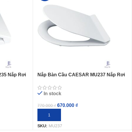
5 Nắp Rơi
Nắp Bàn Cầu CAESAR MU237 Nắp Rơi
Êm
In stock
670.000
₫
770.000
₫
THÊM VÀO GIỎ HÀNG
SKU:
MU237