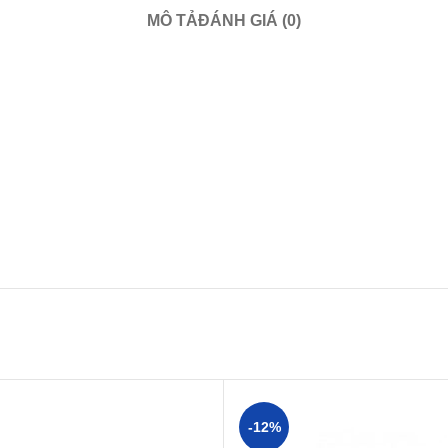
MÔ TẢ
ĐÁNH GIÁ (0)
-12%