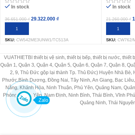
In stock
In stock
29.322.000
₫
1
36.651.000
₫
21.260.000
₫
THÊM VÀO GIỎ HÀNG
THÊM VÀO G
SKU:
CW542ME3UNW1/TC513A
SKU:
CW762/
VUATHIETBI thiết bị vệ sinh, thiết bị bếp, thiết bị nước, thiế
Quận 1, Quận 3, Quận 4, Quận 5, Quận 6, Quận 7, Quận 8, Q
2, 9, Thủ Đức gộp lại thành Tp. Thủ Đức) Huyện Nhà Bè,
Phước,Bình Dương, Đồng Nai, Tây Ninh, An Giang, Bạc Liêu, 
Nẵng, Khánh Hòa, Ninh Thuận, Phú Yên, Quảng Nam, Quảng 
Phòng, Hưng Yên, Nam Định, Ninh Bình, Thái Bình, Vĩnh Phú
Zalo
Quảng Ninh, Thái Nguyên