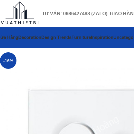
TƯ VẤN: 0986427488 (ZALO). GIAO HÀ
ửa Hàng
Decoration
Design Trends
Furniture
Inspiration
Uncatego
-16%