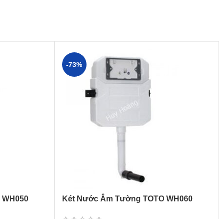
-73%
O WH050
Két Nước Âm Tường TOTO WH060