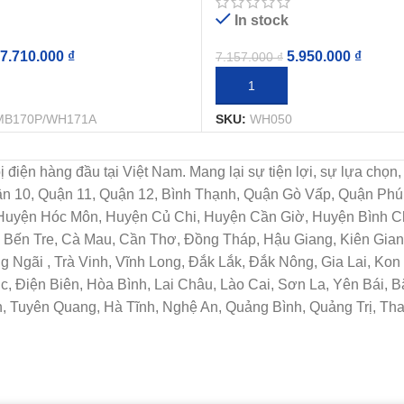
In stock
5.950.000
₫
7.710.000
₫
7.157.000
₫
THÊM VÀO GIỎ HÀNG
IỎ HÀNG
SKU:
WH050
MB170P/WH171A
t bị điện hàng đầu tại Việt Nam. Mang lại sự tiện lợi, sự lựa c
uận 10, Quận 11, Quận 12, Bình Thạnh, Quận Gò Vấp, Quận Ph
 Huyện Hóc Môn, Huyện Củ Chi, Huyện Cần Giờ, Huyện Bình Ch
Bến Tre, Cà Mau, Cần Thơ, Đồng Tháp, Hậu Giang, Kiên Giang
Ngãi , Trà Vinh, Vĩnh Long, Đắk Lắk, Đắk Nông, Gia Lai, Ko
c, Điện Biên, Hòa Bình, Lai Châu, Lào Cai, Sơn La, Yên Bái, 
, Tuyên Quang, Hà Tĩnh, Nghệ An, Quảng Bình, Quảng Trị, Th