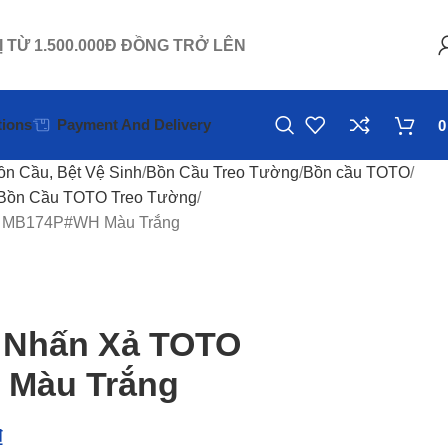
Ị TỪ 1.500.000Đ ĐỒNG TRỞ LÊN
ions
Payment And Delivery
ồn Cầu, Bệt Vệ Sinh
Bồn Cầu Treo Tường
Bồn cầu TOTO
Bồn Cầu TOTO Treo Tường
O MB174P#WH Màu Trắng
 Nhấn Xả TOTO
Màu Trắng
₫