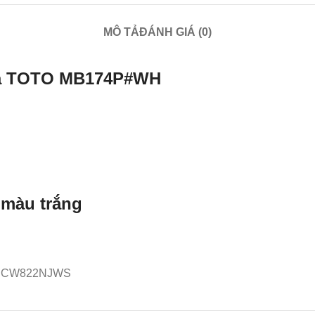
MÔ TẢ
ĐÁNH GIÁ (0)
 xả TOTO MB174P#WH
màu trắng
WS, CW822NJWS