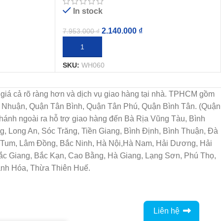
In stock
2.140.000
₫
7.953.000
₫
THÊM VÀO GIỎ HÀNG
SKU:
WH060
họn, giá cả rõ ràng hơn và dịch vụ giao hàng tại nhà. TPHCM gồm
ú Nhuận, Quận Tân Bình, Quận Tân Phú, Quận Bình Tân. (Quận
ánh ngoài ra hỗ trợ giao hàng đến Bà Rịa Vũng Tàu, Bình
, Long An, Sóc Trăng, Tiền Giang, Bình Định, Bình Thuận, Đà
n Tum, Lâm Đồng, Bắc Ninh, Hà Nội,Hà Nam, Hải Dương, Hải
Bắc Giang, Bắc Kạn, Cao Bằng, Hà Giang, Lạng Sơn, Phú Thọ,
anh Hóa, Thừa Thiên Huế.
Liên hệ