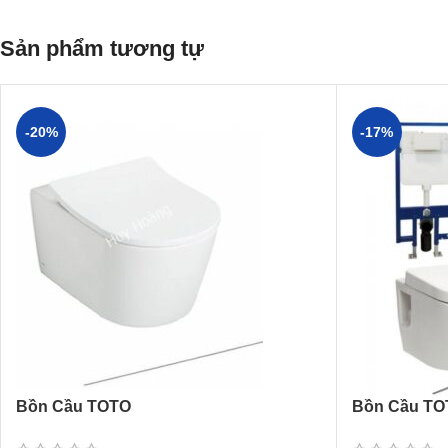
Sản phẩm tương tự
-20%
-17%
Bồn Cầu TOTO
Bồn Cầu TO
CW542ME5UNW1/TC513A Treo Tường
CW762/MB17