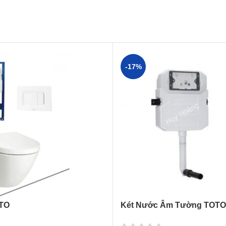
-17%
TO
Két Nước Âm Tường TOT
0P/WH171A Treo Tường