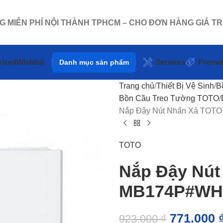
NG MIỄN PHÍ NỘI THÀNH TPHCM – CHO ĐƠN HÀNG GIÁ TR
rized
Wishlist
Services
Promot
Danh mục sản phẩm
Trang chủ
Thiết Bị Vệ Sinh
B
Bồn Cầu Treo Tường TOTO
Nắp Đậy Nút Nhấn Xả TOT
TOTO
Nắp Đậy Nút
MB174P#WH 
771.000
923.000
₫