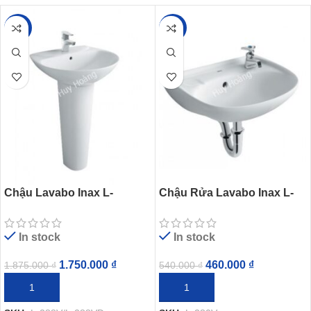
-7%
-15%
Chậu Lavabo Inax L-
Chậu Rửa Lavabo Inax L-
288V/L-288VD Treo Tường
280V (L280V) Treo Tường
Kèm Chân Dài
Cỡ Nhỏ
In stock
In stock
1.750.000
₫
460.000
₫
1.875.000
₫
540.000
₫
THÊM VÀO GIỎ HÀNG
THÊM VÀO GIỎ HÀNG