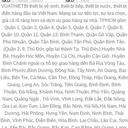
SKU:
L-288V/L-288VD
SKU:
L-280V
VUATHIETBI thiết bị vệ sinh, thiết bị bếp, thiết bị nước, thiết bị
điện hàng đầu tại Việt Nam. Mang lại sự tiện lợi, sự lựa chọn,
giá cả rõ ràng hơn và dịch vụ giao hàng tại nhà. TPHCM gồm
Quận 1, Quận 3, Quận 4, Quận 5, Quận 6, Quận 7, Quận 8,
Quận 10, Quận 11, Quận 12, Bình Thạnh, Quận Gò Vấp, Quận
Phú Nhuận, Quận Tân Bình, Quận Tân Phú, Quận Bình Tân.
(Quận 2, 9, Thủ Đức gộp lại thành Tp. Thủ Đức) Huyện Nhà
Bè, Huyện Hóc Môn, Huyện Củ Chi, Huyện Cần Giờ, Huyện
Bình Chánh ngoài ra hỗ trợ giao hàng đến Bà Rịa Vũng Tàu,
Bình Phước,Bình Dương, Đồng Nai, Tây Ninh, An Giang, Bạc
Liêu, Bến Tre, Cà Mau, Cần Thơ, Đồng Tháp, Hậu Giang, Kiên
Giang, Long An, Sóc Trăng, Tiền Giang, Bình Định, Bình
Thuận, Đà Nẵng, Khánh Hòa, Ninh Thuận, Phú Yên, Quảng
Nam, Quảng Ngãi , Trà Vinh, Vĩnh Long, Đắk Lắk, Đắk Nông,
Gia Lai, Kon Tum, Lâm Đồng, Bắc Ninh, Hà Nội,Hà Nam, Hải
Dương, Hải Phòng, Hưng Yên, Nam Định, Ninh Bình, Thái
Bình, Vĩnh Phúc, Điện Biên, Hòa Bình, Lai Châu, Lào Cai, Sơn
La, Yên Bái, Bắc Giang, Bắc Kạn, Cao Bằng, Hà Giang, Lạng