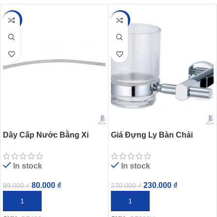
-19%
-15%
Dây Cấp Nước Bằng Xi
Giá Đựng Ly Bàn Chải
CAESAR BF422 (Ø21)
Đánh Răng CAESAR
Q7303V
In stock
In stock
80.000
₫
230.000
₫
99.000
₫
270.000
₫
THÊM VÀO GIỎ HÀNG
THÊM VÀO GIỎ HÀNG