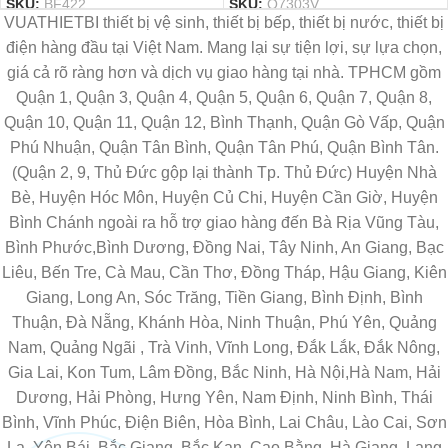
SKU:
BF422
SKU:
Q7303V
VUATHIETBI thiết bị vệ sinh, thiết bị bếp, thiết bị nước, thiết bị
điện hàng đầu tại Việt Nam. Mang lại sự tiện lợi, sự lựa chọn,
giá cả rõ ràng hơn và dịch vụ giao hàng tại nhà. TPHCM gồm
Quận 1, Quận 3, Quận 4, Quận 5, Quận 6, Quận 7, Quận 8,
Quận 10, Quận 11, Quận 12, Bình Thạnh, Quận Gò Vấp, Quận
Phú Nhuận, Quận Tân Bình, Quận Tân Phú, Quận Bình Tân.
(Quận 2, 9, Thủ Đức gộp lại thành Tp. Thủ Đức) Huyện Nhà
Bè, Huyện Hóc Môn, Huyện Củ Chi, Huyện Cần Giờ, Huyện
Bình Chánh ngoài ra hỗ trợ giao hàng đến Bà Rịa Vũng Tàu,
Bình Phước,Bình Dương, Đồng Nai, Tây Ninh, An Giang, Bạc
Liêu, Bến Tre, Cà Mau, Cần Thơ, Đồng Tháp, Hậu Giang, Kiên
Giang, Long An, Sóc Trăng, Tiền Giang, Bình Định, Bình
Thuận, Đà Nẵng, Khánh Hòa, Ninh Thuận, Phú Yên, Quảng
Nam, Quảng Ngãi , Trà Vinh, Vĩnh Long, Đắk Lắk, Đắk Nông,
Gia Lai, Kon Tum, Lâm Đồng, Bắc Ninh, Hà Nội,Hà Nam, Hải
Dương, Hải Phòng, Hưng Yên, Nam Định, Ninh Bình, Thái
Bình, Vĩnh Phúc, Điện Biên, Hòa Bình, Lai Châu, Lào Cai, Sơn
La, Yên Bái, Bắc Giang, Bắc Kạn, Cao Bằng, Hà Giang, Lạng