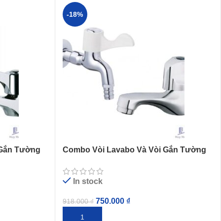
-18%
 Gắn Tường
Combo Vòi Lavabo Và Vòi Gắn Tường
Caesar B105C + WP027C
In stock
750.000
₫
918.000
₫
THÊM VÀO GIỎ HÀNG