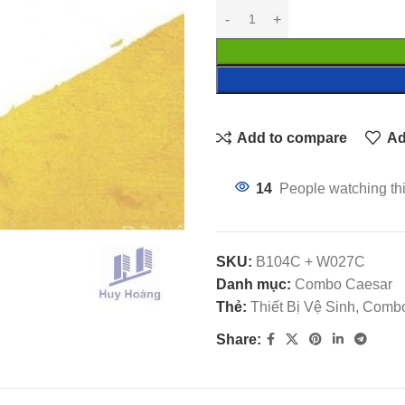
Add to compare
Ad
14
People watching th
SKU:
B104C + W027C
Danh mục:
Combo Caesar
Thẻ:
Thiết Bị Vệ Sinh, Com
Share: