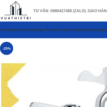
TƯ VẤN: 0986427488 (ZALO). GIAO HÀ
ửa Hàng
Decoration
Design Trends
Furniture
Inspiration
Uncatego
-25%