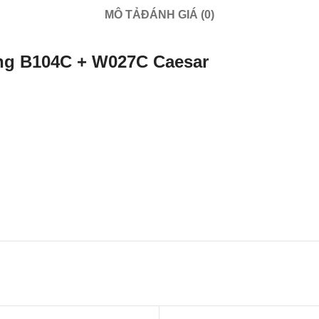
MÔ TẢ
ĐÁNH GIÁ (0)
ng B104C + W027C Caesar