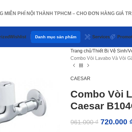
NG MIỄN PHÍ NỘI THÀNH TPHCM – CHO ĐƠN HÀNG GIÁ TR
rized
Wishlist
Services
Promot
Danh mục sản phẩm
Trang chủ
Thiết Bị Vệ Sinh
V
Combo Vòi Lavabo Và Vòi 
CAESAR
Combo Vòi L
Caesar B10
720.000
961.000
₫