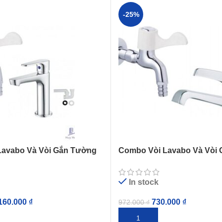
-25%
Lavabo Và Vòi Gắn Tường
Combo Vòi Lavabo Và Vòi
0CU + WP027C
Caesar B104C + WP027C
In stock
160.000
₫
730.000
₫
972.000
₫
IỎ HÀNG
THÊM VÀO GIỎ HÀNG