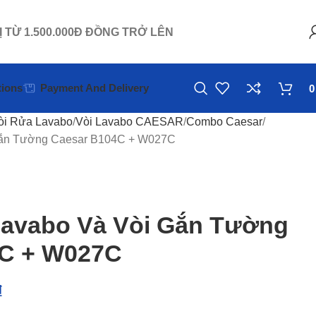
Ị TỪ 1.500.000Đ ĐỒNG TRỞ LÊN
ions
Payment And Delivery
òi Rửa Lavabo
Vòi Lavabo CAESAR
Combo Caesar
Gắn Tường Caesar B104C + W027C
avabo Và Vòi Gắn Tường
4C + W027C
₫