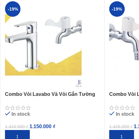
-19%
-19%
Combo Vòi Lavabo Và Vòi Gắn Tường
Combo Vòi 
Caesar B060CU + W027C
Caesar B06
In stock
In stock
1.150.000
₫
1.
1.415.000
₫
1.426.000
₫
THÊM VÀO GIỎ HÀNG
THÊM VÀO G