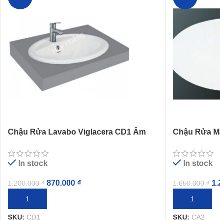
Chậu Rửa Lavabo Viglacera CD1 Âm
Chậu Rửa Mặ
Bàn Dương Vành
Âm Bàn
In stock
In stock
870.000
₫
1.
1.200.000
₫
1.650.000
₫
THÊM VÀO GIỎ HÀNG
THÊM VÀO G
SKU:
CD1
SKU:
CA2