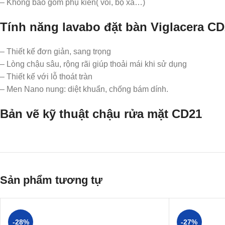
– Không bao gồm phụ kiên( vòi, bộ xả…)
Tính năng lavabo đặt bàn Viglacera C
– Thiết kế đơn giản, sang trọng
– Lòng chậu sâu, rộng rãi giúp thoải mái khi sử dụng
– Thiết kế với lỗ thoát tràn
– Men Nano nung: diệt khuẩn, chống bám dính.
Bản vẽ kỹ thuật chậu rửa mặt CD21
Sản phẩm tương tự
-28%
-27%