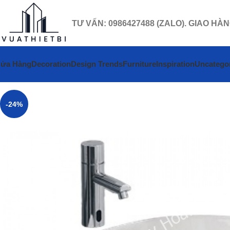
TƯ VẤN: 0986427488 (ZALO). GIAO HÀ
ửa Hàng
Decoration
Design Trends
Furniture
Inspiration
Uncatego
-24%