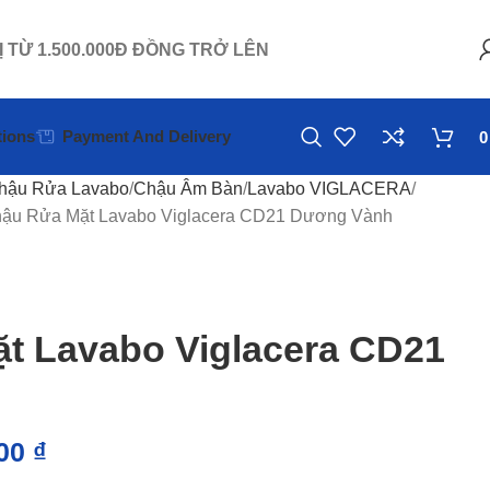
Ị TỪ 1.500.000Đ ĐỒNG TRỞ LÊN
ions
Payment And Delivery
hậu Rửa Lavabo
Chậu Âm Bàn
Lavabo VIGLACERA
ậu Rửa Mặt Lavabo Viglacera CD21 Dương Vành
t Lavabo Viglacera CD21
000
₫