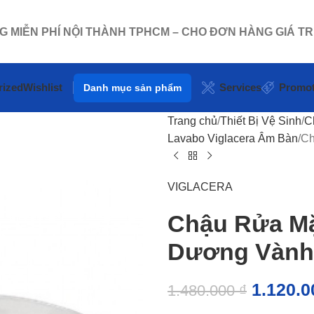
NG MIỄN PHÍ NỘI THÀNH TPHCM – CHO ĐƠN HÀNG GIÁ TR
rized
Wishlist
Services
Promot
Danh mục sản phẩm
Trang chủ
Thiết Bị Vệ Sinh
C
Lavabo Viglacera Âm Bàn
Ch
VIGLACERA
Chậu Rửa Mặ
Dương Vành
1.120.
1.480.000
₫