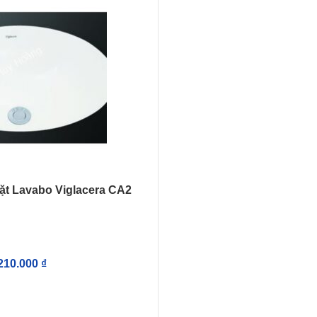
t Lavabo Viglacera CA2
210.000
₫
IỎ HÀNG