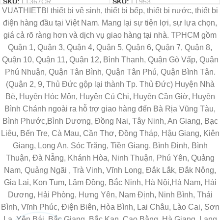
SKU:
LT367CR
SKU:
LT953
VUATHIETBI thiết bị vệ sinh, thiết bị bếp, thiết bị nước, thiết bị
điện hàng đầu tại Việt Nam. Mang lại sự tiện lợi, sự lựa chọn,
giá cả rõ ràng hơn và dịch vụ giao hàng tại nhà. TPHCM gồm
Quận 1, Quận 3, Quận 4, Quận 5, Quận 6, Quận 7, Quận 8,
Quận 10, Quận 11, Quận 12, Bình Thạnh, Quận Gò Vấp, Quận
Phú Nhuận, Quận Tân Bình, Quận Tân Phú, Quận Bình Tân.
(Quận 2, 9, Thủ Đức gộp lại thành Tp. Thủ Đức) Huyện Nhà
Bè, Huyện Hóc Môn, Huyện Củ Chi, Huyện Cần Giờ, Huyện
Bình Chánh ngoài ra hỗ trợ giao hàng đến Bà Rịa Vũng Tàu,
Bình Phước,Bình Dương, Đồng Nai, Tây Ninh, An Giang, Bạc
Liêu, Bến Tre, Cà Mau, Cần Thơ, Đồng Tháp, Hậu Giang, Kiên
Giang, Long An, Sóc Trăng, Tiền Giang, Bình Định, Bình
Thuận, Đà Nẵng, Khánh Hòa, Ninh Thuận, Phú Yên, Quảng
Nam, Quảng Ngãi , Trà Vinh, Vĩnh Long, Đắk Lắk, Đắk Nông,
Gia Lai, Kon Tum, Lâm Đồng, Bắc Ninh, Hà Nội,Hà Nam, Hải
Dương, Hải Phòng, Hưng Yên, Nam Định, Ninh Bình, Thái
Bình, Vĩnh Phúc, Điện Biên, Hòa Bình, Lai Châu, Lào Cai, Sơn
La, Yên Bái, Bắc Giang, Bắc Kạn, Cao Bằng, Hà Giang, Lạng