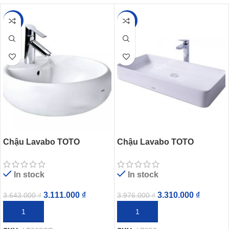
-15%
-17%
Chậu Lavabo TOTO
Chậu Lavabo TOTO
LT367CR#XW Đặt Bàn
LT953#W Đặt Bàn
In stock
In stock
3.111.000
₫
3.310.000
₫
3.643.000
₫
3.976.000
₫
THÊM VÀO GIỎ HÀNG
THÊM VÀO GIỎ HÀNG