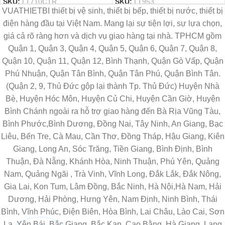
SKU:
LT710CTR
SKU:
LT953
VUATHIETBI thiết bị vệ sinh, thiết bị bếp, thiết bị nước, thiết bị
điện hàng đầu tại Việt Nam. Mang lại sự tiện lợi, sự lựa chọn,
giá cả rõ ràng hơn và dịch vụ giao hàng tại nhà. TPHCM gồm
Quận 1, Quận 3, Quận 4, Quận 5, Quận 6, Quận 7, Quận 8,
Quận 10, Quận 11, Quận 12, Bình Thạnh, Quận Gò Vấp, Quận
Phú Nhuận, Quận Tân Bình, Quận Tân Phú, Quận Bình Tân.
(Quận 2, 9, Thủ Đức gộp lại thành Tp. Thủ Đức) Huyện Nhà
Bè, Huyện Hóc Môn, Huyện Củ Chi, Huyện Cần Giờ, Huyện
Bình Chánh ngoài ra hỗ trợ giao hàng đến Bà Rịa Vũng Tàu,
Bình Phước,Bình Dương, Đồng Nai, Tây Ninh, An Giang, Bạc
Liêu, Bến Tre, Cà Mau, Cần Thơ, Đồng Tháp, Hậu Giang, Kiên
Giang, Long An, Sóc Trăng, Tiền Giang, Bình Định, Bình
Thuận, Đà Nẵng, Khánh Hòa, Ninh Thuận, Phú Yên, Quảng
Nam, Quảng Ngãi , Trà Vinh, Vĩnh Long, Đắk Lắk, Đắk Nông,
Gia Lai, Kon Tum, Lâm Đồng, Bắc Ninh, Hà Nội,Hà Nam, Hải
Dương, Hải Phòng, Hưng Yên, Nam Định, Ninh Bình, Thái
Bình, Vĩnh Phúc, Điện Biên, Hòa Bình, Lai Châu, Lào Cai, Sơn
La, Yên Bái, Bắc Giang, Bắc Kạn, Cao Bằng, Hà Giang, Lạng