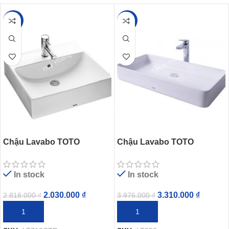
-28%
-17%
Chậu Lavabo TOTO
Chậu Lavabo TOTO
LT710CTR#W (LT710CTRM)
LT953#W Đặt Bàn
Đặt Bàn
In stock
In stock
2.030.000
₫
3.310.000
₫
2.818.000
₫
3.976.000
₫
THÊM VÀO GIỎ HÀNG
THÊM VÀO GIỎ HÀNG