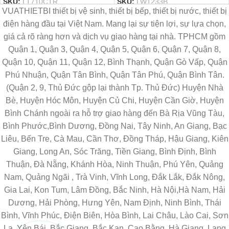
SKU:
LT710CTR
SKU:
LW1233B
VUATHIETBI thiết bị vệ sinh, thiết bị bếp, thiết bị nước, thiết bị
điện hàng đầu tại Việt Nam. Mang lại sự tiện lợi, sự lựa chọn,
giá cả rõ ràng hơn và dịch vụ giao hàng tại nhà. TPHCM gồm
Quận 1, Quận 3, Quận 4, Quận 5, Quận 6, Quận 7, Quận 8,
Quận 10, Quận 11, Quận 12, Bình Thạnh, Quận Gò Vấp, Quận
Phú Nhuận, Quận Tân Bình, Quận Tân Phú, Quận Bình Tân.
(Quận 2, 9, Thủ Đức gộp lại thành Tp. Thủ Đức) Huyện Nhà
Bè, Huyện Hóc Môn, Huyện Củ Chi, Huyện Cần Giờ, Huyện
Bình Chánh ngoài ra hỗ trợ giao hàng đến Bà Rịa Vũng Tàu,
Bình Phước,Bình Dương, Đồng Nai, Tây Ninh, An Giang, Bạc
Liêu, Bến Tre, Cà Mau, Cần Thơ, Đồng Tháp, Hậu Giang, Kiên
Giang, Long An, Sóc Trăng, Tiền Giang, Bình Định, Bình
Thuận, Đà Nẵng, Khánh Hòa, Ninh Thuận, Phú Yên, Quảng
Nam, Quảng Ngãi , Trà Vinh, Vĩnh Long, Đắk Lắk, Đắk Nông,
Gia Lai, Kon Tum, Lâm Đồng, Bắc Ninh, Hà Nội,Hà Nam, Hải
Dương, Hải Phòng, Hưng Yên, Nam Định, Ninh Bình, Thái
Bình, Vĩnh Phúc, Điện Biên, Hòa Bình, Lai Châu, Lào Cai, Sơn
La, Yên Bái, Bắc Giang, Bắc Kạn, Cao Bằng, Hà Giang, Lạng