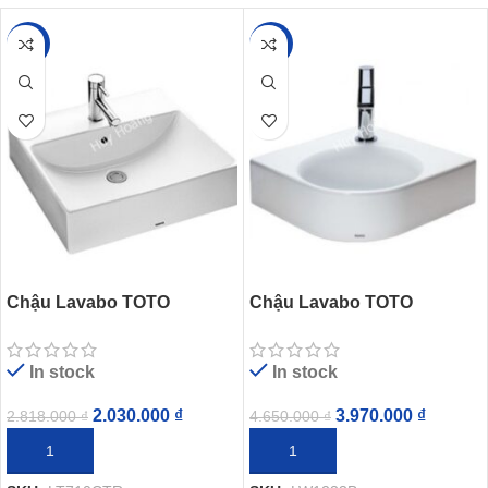
-28%
-15%
Chậu Lavabo TOTO
Chậu Lavabo TOTO
LT710CTR#W (LT710CTRM)
LW1233B Góc Treo Tường
Đặt Bàn
In stock
In stock
2.030.000
₫
3.970.000
₫
2.818.000
₫
4.650.000
₫
THÊM VÀO GIỎ HÀNG
THÊM VÀO GIỎ HÀNG