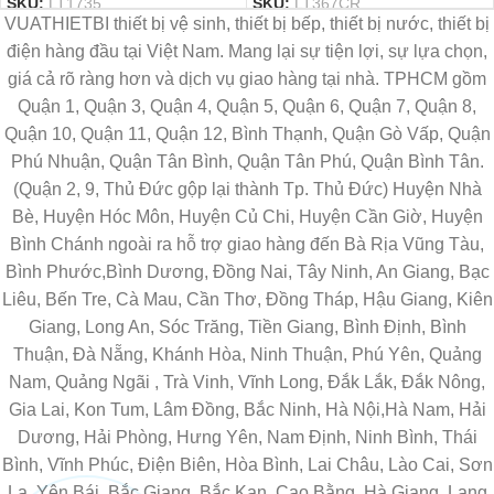
SKU:
LT1735
SKU:
LT367CR
VUATHIETBI thiết bị vệ sinh, thiết bị bếp, thiết bị nước, thiết bị
điện hàng đầu tại Việt Nam. Mang lại sự tiện lợi, sự lựa chọn,
giá cả rõ ràng hơn và dịch vụ giao hàng tại nhà. TPHCM gồm
Quận 1, Quận 3, Quận 4, Quận 5, Quận 6, Quận 7, Quận 8,
Quận 10, Quận 11, Quận 12, Bình Thạnh, Quận Gò Vấp, Quận
Phú Nhuận, Quận Tân Bình, Quận Tân Phú, Quận Bình Tân.
(Quận 2, 9, Thủ Đức gộp lại thành Tp. Thủ Đức) Huyện Nhà
Bè, Huyện Hóc Môn, Huyện Củ Chi, Huyện Cần Giờ, Huyện
Bình Chánh ngoài ra hỗ trợ giao hàng đến Bà Rịa Vũng Tàu,
Bình Phước,Bình Dương, Đồng Nai, Tây Ninh, An Giang, Bạc
Liêu, Bến Tre, Cà Mau, Cần Thơ, Đồng Tháp, Hậu Giang, Kiên
Giang, Long An, Sóc Trăng, Tiền Giang, Bình Định, Bình
Thuận, Đà Nẵng, Khánh Hòa, Ninh Thuận, Phú Yên, Quảng
Nam, Quảng Ngãi , Trà Vinh, Vĩnh Long, Đắk Lắk, Đắk Nông,
Gia Lai, Kon Tum, Lâm Đồng, Bắc Ninh, Hà Nội,Hà Nam, Hải
Dương, Hải Phòng, Hưng Yên, Nam Định, Ninh Bình, Thái
Bình, Vĩnh Phúc, Điện Biên, Hòa Bình, Lai Châu, Lào Cai, Sơn
La, Yên Bái, Bắc Giang, Bắc Kạn, Cao Bằng, Hà Giang, Lạng