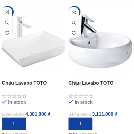
-28%
-15%
Chậu Lavabo TOTO
Chậu Lavabo TOTO
LT1735#XW Đặt Bàn
LT367CR#XW Đặt Bàn
In stock
In stock
4.381.000
₫
3.111.000
₫
6.087.000
₫
3.643.000
₫
THÊM VÀO GIỎ HÀNG
THÊM VÀO GIỎ HÀNG