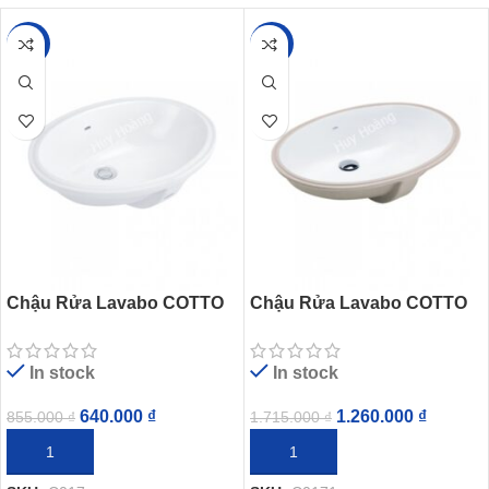
-25%
-27%
Chậu Rửa Lavabo COTTO
Chậu Rửa Lavabo COTTO
C017 Marlow Âm Bàn
C0171 Âm Bàn
In stock
In stock
640.000
₫
1.260.000
₫
855.000
₫
1.715.000
₫
THÊM VÀO GIỎ HÀNG
THÊM VÀO GIỎ HÀNG