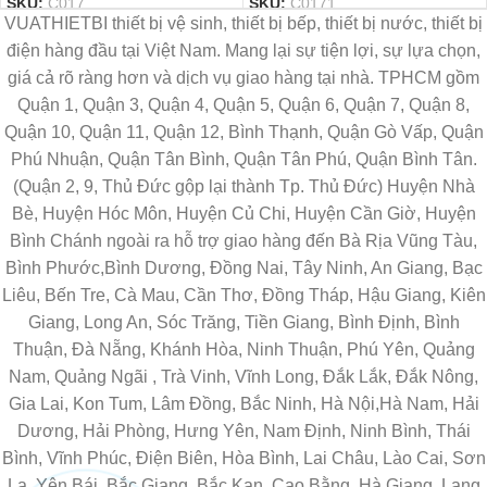
SKU:
C017
SKU:
C0171
VUATHIETBI thiết bị vệ sinh, thiết bị bếp, thiết bị nước, thiết bị
điện hàng đầu tại Việt Nam. Mang lại sự tiện lợi, sự lựa chọn,
giá cả rõ ràng hơn và dịch vụ giao hàng tại nhà. TPHCM gồm
Quận 1, Quận 3, Quận 4, Quận 5, Quận 6, Quận 7, Quận 8,
Quận 10, Quận 11, Quận 12, Bình Thạnh, Quận Gò Vấp, Quận
Phú Nhuận, Quận Tân Bình, Quận Tân Phú, Quận Bình Tân.
(Quận 2, 9, Thủ Đức gộp lại thành Tp. Thủ Đức) Huyện Nhà
Bè, Huyện Hóc Môn, Huyện Củ Chi, Huyện Cần Giờ, Huyện
Bình Chánh ngoài ra hỗ trợ giao hàng đến Bà Rịa Vũng Tàu,
Bình Phước,Bình Dương, Đồng Nai, Tây Ninh, An Giang, Bạc
Liêu, Bến Tre, Cà Mau, Cần Thơ, Đồng Tháp, Hậu Giang, Kiên
Giang, Long An, Sóc Trăng, Tiền Giang, Bình Định, Bình
Thuận, Đà Nẵng, Khánh Hòa, Ninh Thuận, Phú Yên, Quảng
Nam, Quảng Ngãi , Trà Vinh, Vĩnh Long, Đắk Lắk, Đắk Nông,
Gia Lai, Kon Tum, Lâm Đồng, Bắc Ninh, Hà Nội,Hà Nam, Hải
Dương, Hải Phòng, Hưng Yên, Nam Định, Ninh Bình, Thái
Bình, Vĩnh Phúc, Điện Biên, Hòa Bình, Lai Châu, Lào Cai, Sơn
La, Yên Bái, Bắc Giang, Bắc Kạn, Cao Bằng, Hà Giang, Lạng