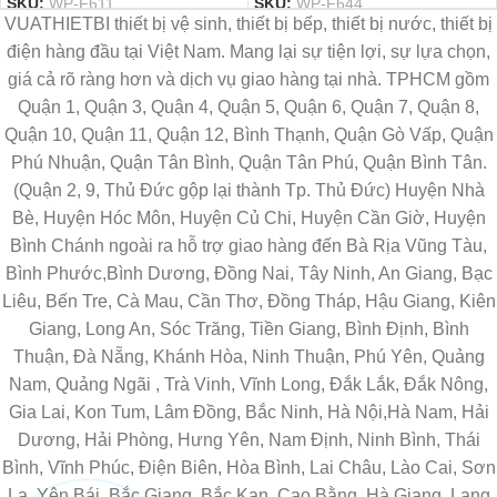
SKU:
WP-F611
SKU:
WP-F644
VUATHIETBI thiết bị vệ sinh, thiết bị bếp, thiết bị nước, thiết bị
điện hàng đầu tại Việt Nam. Mang lại sự tiện lợi, sự lựa chọn,
giá cả rõ ràng hơn và dịch vụ giao hàng tại nhà. TPHCM gồm
Quận 1, Quận 3, Quận 4, Quận 5, Quận 6, Quận 7, Quận 8,
Quận 10, Quận 11, Quận 12, Bình Thạnh, Quận Gò Vấp, Quận
Phú Nhuận, Quận Tân Bình, Quận Tân Phú, Quận Bình Tân.
(Quận 2, 9, Thủ Đức gộp lại thành Tp. Thủ Đức) Huyện Nhà
Bè, Huyện Hóc Môn, Huyện Củ Chi, Huyện Cần Giờ, Huyện
Bình Chánh ngoài ra hỗ trợ giao hàng đến Bà Rịa Vũng Tàu,
Bình Phước,Bình Dương, Đồng Nai, Tây Ninh, An Giang, Bạc
Liêu, Bến Tre, Cà Mau, Cần Thơ, Đồng Tháp, Hậu Giang, Kiên
Giang, Long An, Sóc Trăng, Tiền Giang, Bình Định, Bình
Thuận, Đà Nẵng, Khánh Hòa, Ninh Thuận, Phú Yên, Quảng
Nam, Quảng Ngãi , Trà Vinh, Vĩnh Long, Đắk Lắk, Đắk Nông,
Gia Lai, Kon Tum, Lâm Đồng, Bắc Ninh, Hà Nội,Hà Nam, Hải
Dương, Hải Phòng, Hưng Yên, Nam Định, Ninh Bình, Thái
Bình, Vĩnh Phúc, Điện Biên, Hòa Bình, Lai Châu, Lào Cai, Sơn
La, Yên Bái, Bắc Giang, Bắc Kạn, Cao Bằng, Hà Giang, Lạng