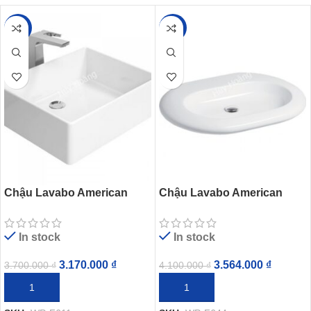
-14%
-13%
Chậu Lavabo American
Chậu Lavabo American
Standard Square WP-F611
Standard WP-F644 Đặt Bàn
(WPF611) Đặt Bàn
In stock
In stock
3.170.000
₫
3.564.000
₫
3.700.000
₫
4.100.000
₫
THÊM VÀO GIỎ HÀNG
THÊM VÀO GIỎ HÀNG