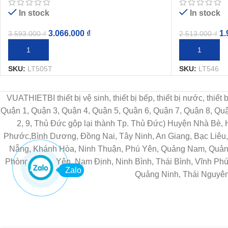
In stock
In stock
3.066.000
₫
1.
3.593.000
₫
2.513.000
₫
THÊM VÀO GIỎ HÀNG
THÊM VÀO G
SKU:
LT505T
SKU:
LT546
VUATHIETBI thiết bị vệ sinh, thiết bị bếp, thiết bị nước, thiế
Quận 1, Quận 3, Quận 4, Quận 5, Quận 6, Quận 7, Quận 8, Q
2, 9, Thủ Đức gộp lại thành Tp. Thủ Đức) Huyện Nhà Bè,
Phước,Bình Dương, Đồng Nai, Tây Ninh, An Giang, Bạc Liêu, 
Nẵng, Khánh Hòa, Ninh Thuận, Phú Yên, Quảng Nam, Quảng 
Phòng, Hưng Yên, Nam Định, Ninh Bình, Thái Bình, Vĩnh Phú
Zalo
Quảng Ninh, Thái Nguyên