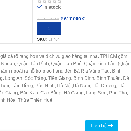
In stock
2.617.000
₫
3.142.000
₫
THÊM VÀO GIỎ HÀNG
SKU:
LT764
họn, giá cả rõ ràng hơn và dịch vụ giao hàng tại nhà. TPHCM gồm
ú Nhuận, Quận Tân Bình, Quận Tân Phú, Quận Bình Tân. (Quận
ánh ngoài ra hỗ trợ giao hàng đến Bà Rịa Vũng Tàu, Bình
, Long An, Sóc Trăng, Tiền Giang, Bình Định, Bình Thuận, Đà
n Tum, Lâm Đồng, Bắc Ninh, Hà Nội,Hà Nam, Hải Dương, Hải
Bắc Giang, Bắc Kạn, Cao Bằng, Hà Giang, Lạng Sơn, Phú Thọ,
anh Hóa, Thừa Thiên Huế.
Liên hệ