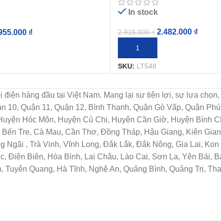
In stock
2.482.000
₫
955.000
₫
2.916.000
₫
THÊM VÀO GIỎ HÀNG
IỎ HÀNG
SKU:
LT548
t bị điện hàng đầu tại Việt Nam. Mang lại sự tiện lợi, sự lựa c
uận 10, Quận 11, Quận 12, Bình Thạnh, Quận Gò Vấp, Quận Ph
 Huyện Hóc Môn, Huyện Củ Chi, Huyện Cần Giờ, Huyện Bình Ch
Bến Tre, Cà Mau, Cần Thơ, Đồng Tháp, Hậu Giang, Kiên Giang
Ngãi , Trà Vinh, Vĩnh Long, Đắk Lắk, Đắk Nông, Gia Lai, Ko
c, Điện Biên, Hòa Bình, Lai Châu, Lào Cai, Sơn La, Yên Bái, 
, Tuyên Quang, Hà Tĩnh, Nghệ An, Quảng Bình, Quảng Trị, Th