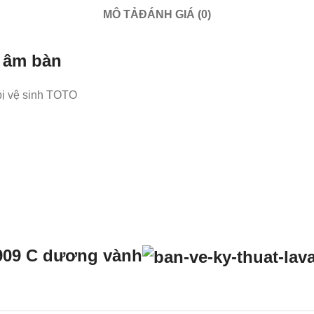
MÔ TẢ
ĐÁNH GIÁ (0)
 âm bàn
bị vệ sinh TOTO
L 909 C dương vành