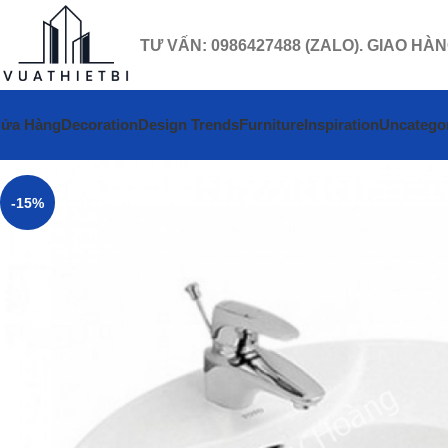
TƯ VẤN: 0986427488 (ZALO). GIAO HÀ
ửa Hàng
Decoration
Design Trends
Furniture
Inspiration
Uncatego
-15%