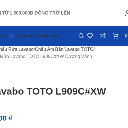
Ị TỪ 1.500.000Đ ĐỒNG TRỞ LÊN
ions
Payment And Delivery
hậu Rửa Lavabo
Chậu Âm Bàn
Lavabo TOTO
 Rửa Lavabo TOTO L909C#XW Dương Vành
avabo TOTO L909C#XW
000
₫