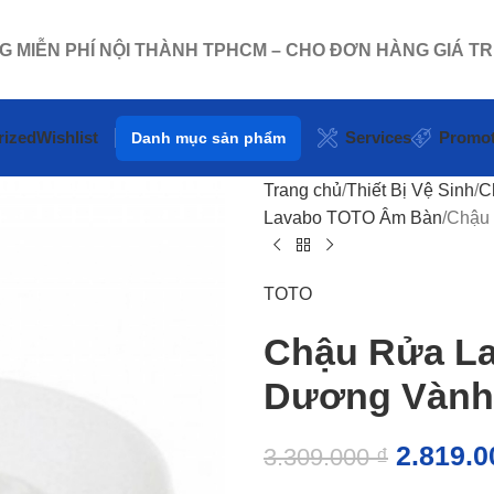
NG MIỄN PHÍ NỘI THÀNH TPHCM – CHO ĐƠN HÀNG GIÁ TR
rized
Wishlist
Services
Promot
Danh mục sản phẩm
Trang chủ
Thiết Bị Vệ Sinh
C
Lavabo TOTO Âm Bàn
Chậu
TOTO
Chậu Rửa L
Dương Vành
2.819.
3.309.000
₫