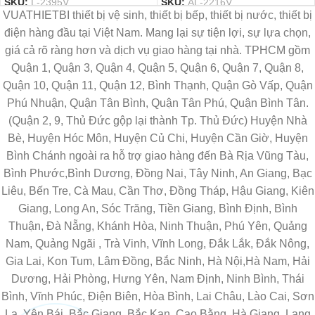
SKU:
L-2395V
SKU:
AL-2216V
VUATHIETBI thiết bị vệ sinh, thiết bị bếp, thiết bị nước, thiết bị
điện hàng đầu tại Việt Nam. Mang lại sự tiện lợi, sự lựa chọn,
giá cả rõ ràng hơn và dịch vụ giao hàng tại nhà. TPHCM gồm
Quận 1, Quận 3, Quận 4, Quận 5, Quận 6, Quận 7, Quận 8,
Quận 10, Quận 11, Quận 12, Bình Thạnh, Quận Gò Vấp, Quận
Phú Nhuận, Quận Tân Bình, Quận Tân Phú, Quận Bình Tân.
(Quận 2, 9, Thủ Đức gộp lại thành Tp. Thủ Đức) Huyện Nhà
Bè, Huyện Hóc Môn, Huyện Củ Chi, Huyện Cần Giờ, Huyện
Bình Chánh ngoài ra hỗ trợ giao hàng đến Bà Rịa Vũng Tàu,
Bình Phước,Bình Dương, Đồng Nai, Tây Ninh, An Giang, Bạc
Liêu, Bến Tre, Cà Mau, Cần Thơ, Đồng Tháp, Hậu Giang, Kiên
Giang, Long An, Sóc Trăng, Tiền Giang, Bình Định, Bình
Thuận, Đà Nẵng, Khánh Hòa, Ninh Thuận, Phú Yên, Quảng
Nam, Quảng Ngãi , Trà Vinh, Vĩnh Long, Đắk Lắk, Đắk Nông,
Gia Lai, Kon Tum, Lâm Đồng, Bắc Ninh, Hà Nội,Hà Nam, Hải
Dương, Hải Phòng, Hưng Yên, Nam Định, Ninh Bình, Thái
Bình, Vĩnh Phúc, Điện Biên, Hòa Bình, Lai Châu, Lào Cai, Sơn
La, Yên Bái, Bắc Giang, Bắc Kạn, Cao Bằng, Hà Giang, Lạng