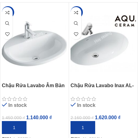
-21%
-25%
Chậu Rửa Lavabo Âm Bàn
Chậu Rửa Lavabo Inax AL-
Inax L-2395V (L2395V)
2216V (AL2216V) Âm Bàn
Dương Vành
AquaCeramic
In stock
In stock
1.140.000
₫
1.620.000
₫
1.450.000
₫
2.160.000
₫
THÊM VÀO GIỎ HÀNG
THÊM VÀO GIỎ HÀNG