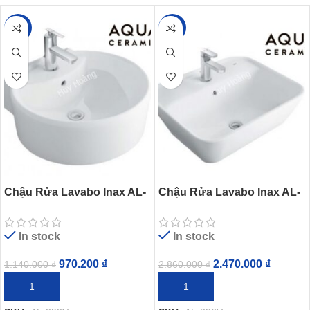
-15%
-14%
Chậu Rửa Lavabo Inax AL-
Chậu Rửa Lavabo Inax AL-
292V (AL292V) Đặt Bàn
296V Đặt Bàn AquaCeramic
AquaCeramic
In stock
In stock
970.200
₫
2.470.000
₫
1.140.000
₫
2.860.000
₫
THÊM VÀO GIỎ HÀNG
THÊM VÀO GIỎ HÀNG