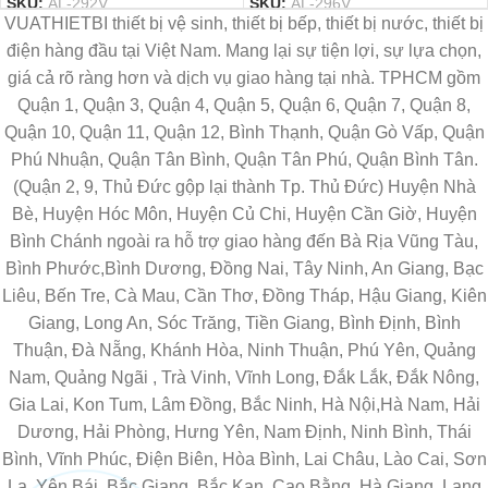
SKU:
AL-292V
SKU:
AL-296V
VUATHIETBI thiết bị vệ sinh, thiết bị bếp, thiết bị nước, thiết bị
điện hàng đầu tại Việt Nam. Mang lại sự tiện lợi, sự lựa chọn,
giá cả rõ ràng hơn và dịch vụ giao hàng tại nhà. TPHCM gồm
Quận 1, Quận 3, Quận 4, Quận 5, Quận 6, Quận 7, Quận 8,
Quận 10, Quận 11, Quận 12, Bình Thạnh, Quận Gò Vấp, Quận
Phú Nhuận, Quận Tân Bình, Quận Tân Phú, Quận Bình Tân.
(Quận 2, 9, Thủ Đức gộp lại thành Tp. Thủ Đức) Huyện Nhà
Bè, Huyện Hóc Môn, Huyện Củ Chi, Huyện Cần Giờ, Huyện
Bình Chánh ngoài ra hỗ trợ giao hàng đến Bà Rịa Vũng Tàu,
Bình Phước,Bình Dương, Đồng Nai, Tây Ninh, An Giang, Bạc
Liêu, Bến Tre, Cà Mau, Cần Thơ, Đồng Tháp, Hậu Giang, Kiên
Giang, Long An, Sóc Trăng, Tiền Giang, Bình Định, Bình
Thuận, Đà Nẵng, Khánh Hòa, Ninh Thuận, Phú Yên, Quảng
Nam, Quảng Ngãi , Trà Vinh, Vĩnh Long, Đắk Lắk, Đắk Nông,
Gia Lai, Kon Tum, Lâm Đồng, Bắc Ninh, Hà Nội,Hà Nam, Hải
Dương, Hải Phòng, Hưng Yên, Nam Định, Ninh Bình, Thái
Bình, Vĩnh Phúc, Điện Biên, Hòa Bình, Lai Châu, Lào Cai, Sơn
La, Yên Bái, Bắc Giang, Bắc Kạn, Cao Bằng, Hà Giang, Lạng