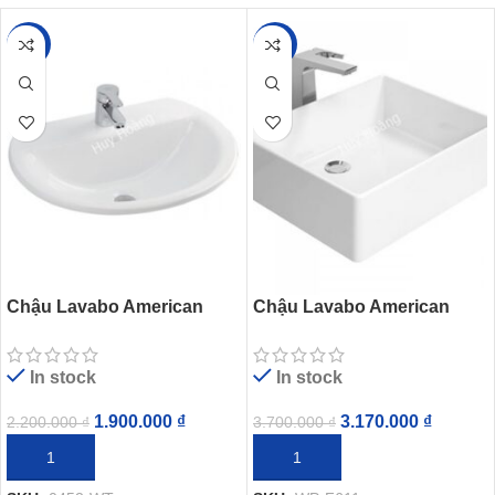
-14%
-14%
Chậu Lavabo American
Chậu Lavabo American
Standard 0452-WT
Standard Square WP-F611
(0452WT) Dương Bàn
(WPF611) Đặt Bàn
In stock
In stock
1.900.000
₫
3.170.000
₫
2.200.000
₫
3.700.000
₫
THÊM VÀO GIỎ HÀNG
THÊM VÀO GIỎ HÀNG