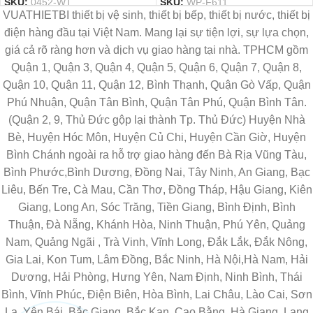
SKU:
0452-WT
SKU:
WP-F611
VUATHIETBI thiết bị vệ sinh, thiết bị bếp, thiết bị nước, thiết bị
điện hàng đầu tại Việt Nam. Mang lại sự tiện lợi, sự lựa chọn,
giá cả rõ ràng hơn và dịch vụ giao hàng tại nhà. TPHCM gồm
Quận 1, Quận 3, Quận 4, Quận 5, Quận 6, Quận 7, Quận 8,
Quận 10, Quận 11, Quận 12, Bình Thạnh, Quận Gò Vấp, Quận
Phú Nhuận, Quận Tân Bình, Quận Tân Phú, Quận Bình Tân.
(Quận 2, 9, Thủ Đức gộp lại thành Tp. Thủ Đức) Huyện Nhà
Bè, Huyện Hóc Môn, Huyện Củ Chi, Huyện Cần Giờ, Huyện
Bình Chánh ngoài ra hỗ trợ giao hàng đến Bà Rịa Vũng Tàu,
Bình Phước,Bình Dương, Đồng Nai, Tây Ninh, An Giang, Bạc
Liêu, Bến Tre, Cà Mau, Cần Thơ, Đồng Tháp, Hậu Giang, Kiên
Giang, Long An, Sóc Trăng, Tiền Giang, Bình Định, Bình
Thuận, Đà Nẵng, Khánh Hòa, Ninh Thuận, Phú Yên, Quảng
Nam, Quảng Ngãi , Trà Vinh, Vĩnh Long, Đắk Lắk, Đắk Nông,
Gia Lai, Kon Tum, Lâm Đồng, Bắc Ninh, Hà Nội,Hà Nam, Hải
Dương, Hải Phòng, Hưng Yên, Nam Định, Ninh Bình, Thái
Bình, Vĩnh Phúc, Điện Biên, Hòa Bình, Lai Châu, Lào Cai, Sơn
La, Yên Bái, Bắc Giang, Bắc Kạn, Cao Bằng, Hà Giang, Lạng