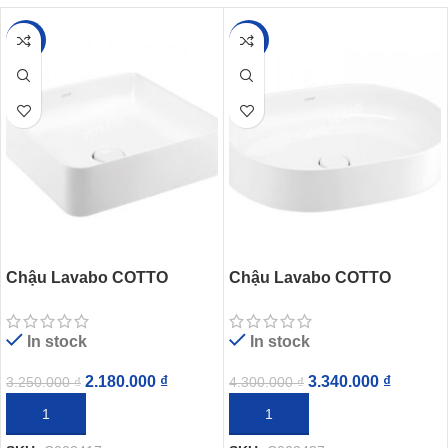
-33%
-22%
Chậu Lavabo COTTO
Chậu Lavabo COTTO
C003417 Đặt Bàn Sensation
C003437 Đặt Bàn Sensation
Square
Capsule
In stock
In stock
2.180.000
₫
3.340.000
₫
3.250.000
₫
4.300.000
₫
THÊM VÀO GIỎ HÀNG
THÊM VÀO GIỎ HÀNG