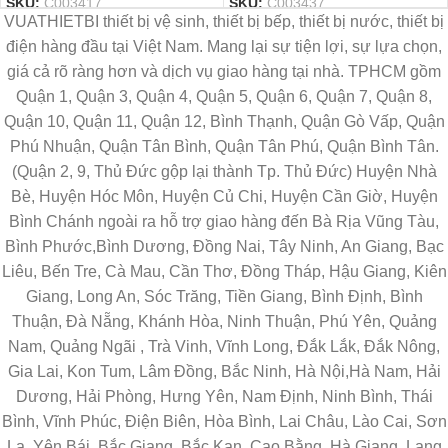
SKU:
C003417
SKU:
C003437
VUATHIETBI thiết bị vệ sinh, thiết bị bếp, thiết bị nước, thiết bị
điện hàng đầu tại Việt Nam. Mang lại sự tiện lợi, sự lựa chọn,
giá cả rõ ràng hơn và dịch vụ giao hàng tại nhà. TPHCM gồm
Quận 1, Quận 3, Quận 4, Quận 5, Quận 6, Quận 7, Quận 8,
Quận 10, Quận 11, Quận 12, Bình Thạnh, Quận Gò Vấp, Quận
Phú Nhuận, Quận Tân Bình, Quận Tân Phú, Quận Bình Tân.
(Quận 2, 9, Thủ Đức gộp lại thành Tp. Thủ Đức) Huyện Nhà
Bè, Huyện Hóc Môn, Huyện Củ Chi, Huyện Cần Giờ, Huyện
Bình Chánh ngoài ra hỗ trợ giao hàng đến Bà Rịa Vũng Tàu,
Bình Phước,Bình Dương, Đồng Nai, Tây Ninh, An Giang, Bạc
Liêu, Bến Tre, Cà Mau, Cần Thơ, Đồng Tháp, Hậu Giang, Kiên
Giang, Long An, Sóc Trăng, Tiền Giang, Bình Định, Bình
Thuận, Đà Nẵng, Khánh Hòa, Ninh Thuận, Phú Yên, Quảng
Nam, Quảng Ngãi , Trà Vinh, Vĩnh Long, Đắk Lắk, Đắk Nông,
Gia Lai, Kon Tum, Lâm Đồng, Bắc Ninh, Hà Nội,Hà Nam, Hải
Dương, Hải Phòng, Hưng Yên, Nam Định, Ninh Bình, Thái
Bình, Vĩnh Phúc, Điện Biên, Hòa Bình, Lai Châu, Lào Cai, Sơn
La, Yên Bái, Bắc Giang, Bắc Kạn, Cao Bằng, Hà Giang, Lạng