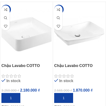
-33%
-27%
Chậu Lavabo COTTO
Chậu Lavabo COTTO
C003417 Đặt Bàn Sensation
C09117 Đặt Bàn Thantara
Square
In stock
In stock
2.180.000
₫
1.870.000
₫
3.250.000
₫
2.565.000
₫
THÊM VÀO GIỎ HÀNG
THÊM VÀO GIỎ HÀNG