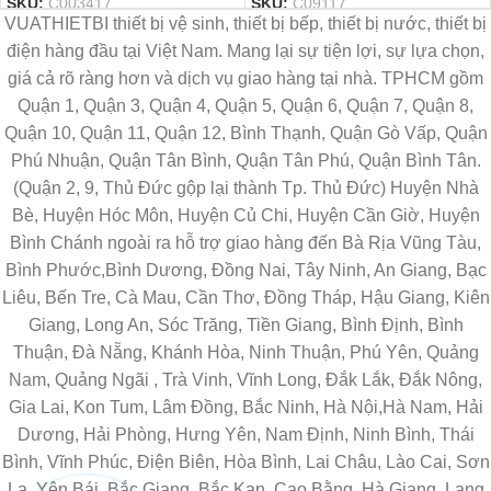
SKU:
C003417
SKU:
C09117
VUATHIETBI thiết bị vệ sinh, thiết bị bếp, thiết bị nước, thiết bị
điện hàng đầu tại Việt Nam. Mang lại sự tiện lợi, sự lựa chọn,
giá cả rõ ràng hơn và dịch vụ giao hàng tại nhà. TPHCM gồm
Quận 1, Quận 3, Quận 4, Quận 5, Quận 6, Quận 7, Quận 8,
Quận 10, Quận 11, Quận 12, Bình Thạnh, Quận Gò Vấp, Quận
Phú Nhuận, Quận Tân Bình, Quận Tân Phú, Quận Bình Tân.
(Quận 2, 9, Thủ Đức gộp lại thành Tp. Thủ Đức) Huyện Nhà
Bè, Huyện Hóc Môn, Huyện Củ Chi, Huyện Cần Giờ, Huyện
Bình Chánh ngoài ra hỗ trợ giao hàng đến Bà Rịa Vũng Tàu,
Bình Phước,Bình Dương, Đồng Nai, Tây Ninh, An Giang, Bạc
Liêu, Bến Tre, Cà Mau, Cần Thơ, Đồng Tháp, Hậu Giang, Kiên
Giang, Long An, Sóc Trăng, Tiền Giang, Bình Định, Bình
Thuận, Đà Nẵng, Khánh Hòa, Ninh Thuận, Phú Yên, Quảng
Nam, Quảng Ngãi , Trà Vinh, Vĩnh Long, Đắk Lắk, Đắk Nông,
Gia Lai, Kon Tum, Lâm Đồng, Bắc Ninh, Hà Nội,Hà Nam, Hải
Dương, Hải Phòng, Hưng Yên, Nam Định, Ninh Bình, Thái
Bình, Vĩnh Phúc, Điện Biên, Hòa Bình, Lai Châu, Lào Cai, Sơn
La, Yên Bái, Bắc Giang, Bắc Kạn, Cao Bằng, Hà Giang, Lạng