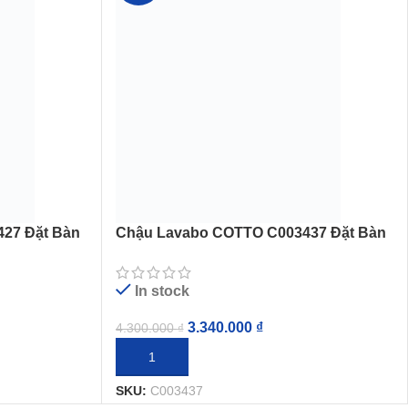
27 Đặt Bàn
Chậu Lavabo COTTO C003437 Đặt Bàn
Sensation Capsule
In stock
3.340.000
₫
4.300.000
₫
THÊM VÀO GIỎ HÀNG
SKU:
C003437