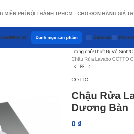
NG MIỄN PHÍ NỘI THÀNH TPHCM – CHO ĐƠN HÀNG GIÁ TR
rized
Wishlist
Services
Promot
Danh mục sản phẩm
Trang chủ
Thiết Bị Vệ Sinh
C
Chậu Rửa Lavabo COTTO C0
COTTO
Chậu Rửa La
Dương Bàn
0
₫