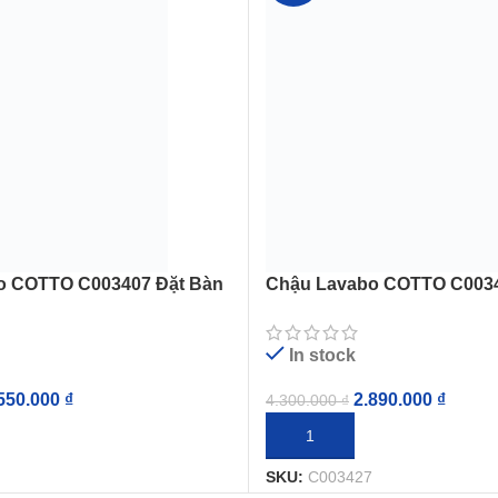
o COTTO C003407 Đặt Bàn
Chậu Lavabo COTTO C0034
Round
Sensation Rectangle
In stock
550.000
₫
2.890.000
₫
4.300.000
₫
IỎ HÀNG
THÊM VÀO GIỎ HÀNG
SKU:
C003427