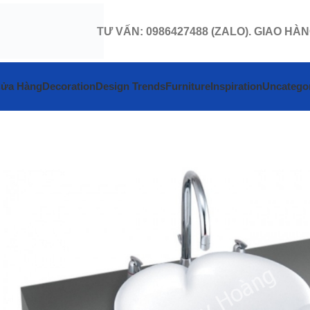
TƯ VẤN: 0986427488 (ZALO). GIAO HÀ
ửa Hàng
Decoration
Design Trends
Furniture
Inspiration
Uncatego