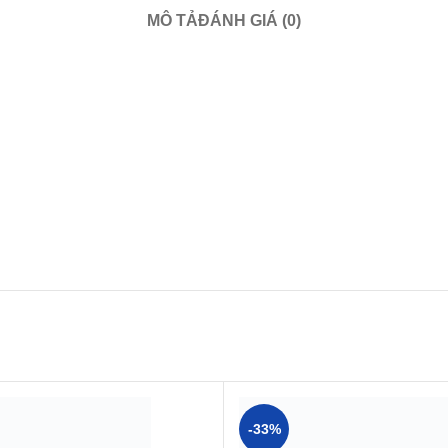
MÔ TẢ
ĐÁNH GIÁ (0)
-33%