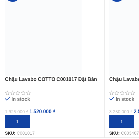
Chậu Lavabo COTTO C001017 Đặt Bàn
Chậu Lavab
Simply Modish
Sensation 
In stock
In stock
1.520.000
₫
2.
1.925.000
₫
3.250.000
₫
THÊM VÀO GIỎ HÀNG
THÊM VÀO G
SKU:
C001017
SKU:
C003407