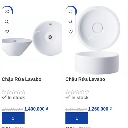
-13%
-13%
Chậu Rửa Lavabo
Chậu Rửa Lavabo
CAESAR L5222 Đặt Bàn
CAESAR LF5232 Đặt Bàn
Tròn
Nắp Sứ
In stock
In stock
1.400.000
₫
1.260.000
₫
1.609.000
₫
1.447.000
₫
THÊM VÀO GIỎ HÀNG
THÊM VÀO GIỎ HÀNG