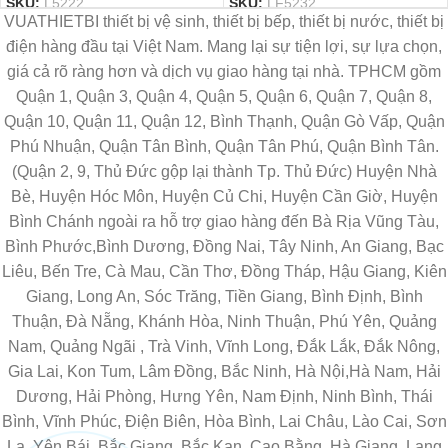
SKU:
L5222
SKU:
LF5232
VUATHIETBI thiết bị vệ sinh, thiết bị bếp, thiết bị nước, thiết bị
điện hàng đầu tại Việt Nam. Mang lại sự tiện lợi, sự lựa chọn,
giá cả rõ ràng hơn và dịch vụ giao hàng tại nhà. TPHCM gồm
Quận 1, Quận 3, Quận 4, Quận 5, Quận 6, Quận 7, Quận 8,
Quận 10, Quận 11, Quận 12, Bình Thạnh, Quận Gò Vấp, Quận
Phú Nhuận, Quận Tân Bình, Quận Tân Phú, Quận Bình Tân.
(Quận 2, 9, Thủ Đức gộp lại thành Tp. Thủ Đức) Huyện Nhà
Bè, Huyện Hóc Môn, Huyện Củ Chi, Huyện Cần Giờ, Huyện
Bình Chánh ngoài ra hỗ trợ giao hàng đến Bà Rịa Vũng Tàu,
Bình Phước,Bình Dương, Đồng Nai, Tây Ninh, An Giang, Bạc
Liêu, Bến Tre, Cà Mau, Cần Thơ, Đồng Tháp, Hậu Giang, Kiên
Giang, Long An, Sóc Trăng, Tiền Giang, Bình Định, Bình
Thuận, Đà Nẵng, Khánh Hòa, Ninh Thuận, Phú Yên, Quảng
Nam, Quảng Ngãi , Trà Vinh, Vĩnh Long, Đắk Lắk, Đắk Nông,
Gia Lai, Kon Tum, Lâm Đồng, Bắc Ninh, Hà Nội,Hà Nam, Hải
Dương, Hải Phòng, Hưng Yên, Nam Định, Ninh Bình, Thái
Bình, Vĩnh Phúc, Điện Biên, Hòa Bình, Lai Châu, Lào Cai, Sơn
La, Yên Bái, Bắc Giang, Bắc Kạn, Cao Bằng, Hà Giang, Lạng